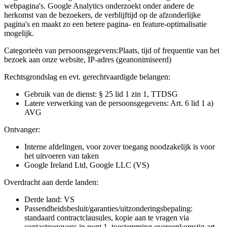
webpagina's. Google Analytics onderzoekt onder andere de
herkomst van de bezoekers, de verblijftijd op de afzonderlijke
pagina's en maakt zo een betere pagina- en feature-optimalisatie
mogelijk.
Categorieën van persoonsgegevens:
Plaats, tijd of frequentie van het
bezoek aan onze website, IP-adres (geanonimiseerd)
Rechtsgrondslag en evt. gerechtvaardigde belangen:
Gebruik van de dienst: § 25 lid 1 zin 1, TTDSG
Latere verwerking van de persoonsgegevens: Art. 6 lid 1 a)
AVG
Ontvanger:
Interne afdelingen, voor zover toegang noodzakelijk is voor
het uitvoeren van taken
Google Ireland Ltd, Google LLC (VS)
Overdracht aan derde landen:
Derde land: VS
Passendheidsbesluit/garanties/uitzonderingsbepaling:
standaard contractclausules, kopie aan te vragen via
contactgegevens in punt 1, toestemming overeenkomstig art.