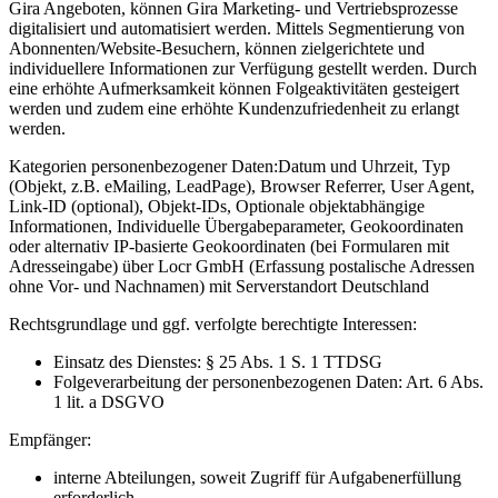
Gira Angeboten, können Gira Marketing- und Vertriebsprozesse
digitalisiert und automatisiert werden. Mittels Segmentierung von
Abonnenten/Website-Besuchern, können zielgerichtete und
individuellere Informationen zur Verfügung gestellt werden. Durch
eine erhöhte Aufmerksamkeit können Folgeaktivitäten gesteigert
werden und zudem eine erhöhte Kundenzufriedenheit zu erlangt
werden.
Kategorien personenbezogener Daten:
Datum und Uhrzeit, Typ
(Objekt, z.B. eMailing, LeadPage), Browser Referrer, User Agent,
Link-ID (optional), Objekt-IDs, Optionale objektabhängige
Informationen, Individuelle Übergabeparameter, Geokoordinaten
oder alternativ IP-basierte Geokoordinaten (bei Formularen mit
Adresseingabe) über Locr GmbH (Erfassung postalische Adressen
ohne Vor- und Nachnamen) mit Serverstandort Deutschland
Rechtsgrundlage und ggf. verfolgte berechtigte Interessen:
Einsatz des Dienstes: § 25 Abs. 1 S. 1 TTDSG
Folgeverarbeitung der personenbezogenen Daten: Art. 6 Abs.
1 lit. a DSGVO
Empfänger:
interne Abteilungen, soweit Zugriff für Aufgabenerfüllung
erforderlich