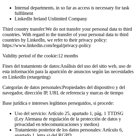
Internal departments, in so far as access is necessary for task
fulfilment
LinkedIn Ireland Unlimited Company
Third country transfer:
We do not transfer your personal data to third
countries. With regard to the transfer of your personal data to third
countries by LinkedIn, we refer to their privacy policy:
https://www.linkedin.com/legal/privacy-policy
Validity period of the cookie:
12 months
Fines del tratamiento de datos:
Análisis del uso del sitio web, uso de
esta información para la aparición de anuncios según las necesidades
en LinkedIn (retargeting)
Categorías de datos personales:
Propiedades del dispositivo y del
navegador, dirección IP, URL de referencia y marcas de tiempo
Base jurídica e intereses legítimos perseguidos, si procede:
Uso del servicio: Artículo 25, apartado 1, pág. 1 TTDSG
(Ley Alemana de regulación de la protección de datos y
privacidad en telecomunicaciones y medios)
Tratamiento posterior de los datos personales: Artículo 6,
apartado 1, letra a) del RGPD