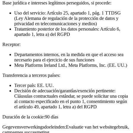
Base jurídica e intereses legítimos perseguidos, si procede:
Uso del servicio: Artículo 25, apartado 1, pág. 1 TTDSG
(Ley Alemana de regulación de la protección de datos y
privacidad en telecomunicaciones y medios)
Tratamiento posterior de los datos personales: Artículo 6,
apartado 1, letra a) del RGPD
Receptor:
Departamentos internos, en la medida en que el acceso sea
necesario para el ejercicio de sus funciones
Meta Platforms Ireland Ltd., Meta Platforms, Inc. (EE. UU.)
Transferencia a terceros países:
Tercer país: EE. UU.
Decisión de adecuación/garantías/exención pertinente:
Cláusulas contractuales estándar, se puede solicitar una copia
al contacto especificado en el punto 1, consentimiento según
el artículo 49, apartado 1, letra a) del RGPD
Duración de la cookie:
90 días
Gegevensverwerkingsdoeleinden:
Evaluatie van het websitegebruik,
campagnes succesmeting