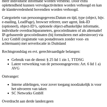
meer individuele informatie worden verstrekt. Door extra
oplettendheid kunnen vervolgactiviteiten worden verhoogd en kan
de klanttevredenheid bovendien worden verhoogd.
Categorieën van persoonsgegevens:
Datum en tijd, type (object, bijv.
e-mailing, LeadPage), browser referrer, user agent, link-ID
(optioneel), object-ID’s, optionele object-afhankelijke informatie,
individuele overdrachtparameters, geocoördinaten of als alternatief
IP-gebaseerde geocoördinaten (bij formulieren met adresinvoer) via
Locr GmbH (registratie van postadressen zonder voor- en
achternaam) met serverlocatie in Duitsland
Rechtsgrondslag en evt. gerechtvaardigde belangen:
Gebruik van de dienst: § 25 lid 1 zin 1, TTDSG
Latere verwerking van de persoonsgegevens: Art. 6 lid 1 a)
AVG
Ontvanger:
Interne afdelingen, voor zover toegang noodzakelijk is voor
het uitvoeren van taken
SC Networks GmbH
Overdracht aan derde landen:
geen