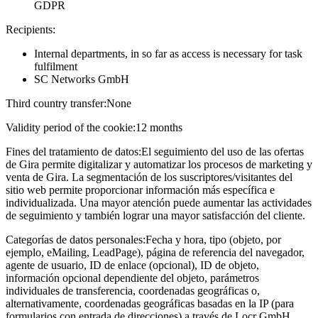
GDPR
Recipients:
Internal departments, in so far as access is necessary for task
fulfilment
SC Networks GmbH
Third country transfer:
None
Validity period of the cookie:
12 months
Fines del tratamiento de datos:
El seguimiento del uso de las ofertas
de Gira permite digitalizar y automatizar los procesos de marketing y
venta de Gira. La segmentación de los suscriptores/visitantes del
sitio web permite proporcionar información más específica e
individualizada. Una mayor atención puede aumentar las actividades
de seguimiento y también lograr una mayor satisfacción del cliente.
Categorías de datos personales:
Fecha y hora, tipo (objeto, por
ejemplo, eMailing, LeadPage), página de referencia del navegador,
agente de usuario, ID de enlace (opcional), ID de objeto,
información opcional dependiente del objeto, parámetros
individuales de transferencia, coordenadas geográficas o,
alternativamente, coordenadas geográficas basadas en la IP (para
formularios con entrada de direcciones) a través de Locr GmbH