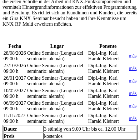
die ersten Schritte in der Arbeit mit KNX-Funkkomponenten und
vermittelt Hintergrundinformationen zur effektiven Programmierung
und Beratung. Es richtet sich an Kundinnen und Kunden, die bereits
ein Gira KNX-Seminar besucht haben und ihre Kenntnisse um
KNX RF Multi erweitern möchten.
Fecha
Lugar
Ponente
28/08/2026
Online Seminar
(Lengua del
Dipl.-Ing. Karl
más
09:00 h
seminario
:
alemán)
Harald Kleinert
27/10/2026
Online Seminar
(Lengua del
Dipl.-Ing. Karl
más
09:00 h
seminario
:
alemán)
Harald Kleinert
26/01/2027
Online Seminar
(Lengua del
Dipl.-Ing. Karl
más
09:00 h
seminario
:
alemán)
Harald Kleinert
10/05/2027
Online Seminar
(Lengua del
Dipl.-Ing. Karl
más
09:00 h
seminario
:
alemán)
Harald Kleinert
06/09/2027
Online Seminar
(Lengua del
Dipl.-Ing. Karl
más
09:00 h
seminario
:
alemán)
Harald Kleinert
11/11/2027
Online Seminar
(Lengua del
Dipl.-Ing. Karl
más
09:00 h
seminario
:
alemán)
Harald Kleinert
Dauer
3 stündig von 9.00 Uhr bis ca. 12.00 Uhr
Preis
kostenlos