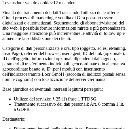
Levensduur van de cookies:
12 maanden
Finalità del trattamento dei dati:
Tracciando l'utilizzo delle offerte
Gira, i processi di marketing e vendita di Gira possono essere
digitalizzati e automatizzati. Segmentando gli abbonati/visitatori del
sito web, è possibile fornire informazioni mirate e più personalizzate.
Una maggiore attenzione può incrementare le attività di follow-up e
aumentare la soddisfazione dei clienti.
Categorie di dati personali:
Data e ora, tipo (oggetto, ad es. eMailing,
LeadPage), referrer del browser, user agent, ID del link (opzionale),
ID dell'oggetto, informazioni opzionali dipendenti dall'oggetto,
parametri di trasferimento individuali, geocoordinate o in alternativa
geocoordinate basate su IP (per i moduli con inserimento
dell'indirizzo) tramite Locr GmbH (raccolta di indirizzi postali senza
nomi e cognomi) con localizzazione del server Germania
Base giuridica ed eventuali interessi legittimi perseguiti:
Utilizzo del servizio: § 25 (1) frase 1 TTDSG
Trattamento successivo dei dati personali: Art. 6 comma 1 lit.
a GDPR
Destinatario:
Dipartimenti interni, nella misura in cui l'accesso è necessario