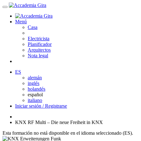
Menú
Casa
Electricista
Planificador
Arquitectos
Nota legal
ES
alemán
inglés
holandés
español
italiano
Iniciar sesión / Registrarse
KNX RF Multi – Die neue Freiheit in KNX
Esta formación no está disponible en el idioma seleccionado (ES).