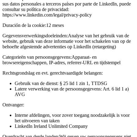
sus datos personales a terceros países por parte de LinkedIn, puede
consultar su política de privacidad:
https://www.linkedin.com/legal/privacy-policy
Duración de la cookie:
12 meses
Gegevensverwerkingsdoeleinden:
Analyse van het gebruik van de
website, gebruik van deze informatie voor het schakelen van op de
behoefte afgestemde advertenties op LinkedIn (retargeting)
Categorieën van persoonsgegevens:
Apparaat- en
browsereigenschappen, IP-adres, referrer-URL en tijdstempel
Rechtsgrondslag en evt. gerechtvaardigde belangen:
Gebruik van de dienst: § 25 lid 1 zin 1, TTDSG
Latere verwerking van de persoonsgegevens: Art. 6 lid 1 a)
AVG
Ontvanger:
Interne afdelingen, voor zover toegang noodzakelijk is voor
het uitvoeren van taken
LinkedIn Ireland Unlimited Company
Overdracht aan derde landen:
Wij geven uw persoonsgegevens niet