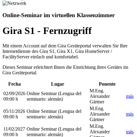
Online-Seminar im virtuellen Klassenzimmer
Gira S1 - Fernzugriff
Mit einem Account auf dem Gira Geräteportal verwalten Sie Ihre
Internetdienste des Gira S1, Gira X1, Gira HomeServer /
FacilityServer einfach und komfortabel.
Dieses Seminar erleichtert Ihnen die Einrichtung ihres Gerätes im
Gira Geräteportal.
Fecha
Lugar
Ponente
M.Eng.
02/09/2026
Online Seminar
(Lengua del
Alexander
más
09:00 h
seminario
:
alemán)
Gärtner
M.Eng.
05/11/2026
Online Seminar
(Lengua del
Alexander
más
09:00 h
seminario
:
alemán)
Gärtner
M.Eng.
11/02/2027
Online Seminar
(Lengua del
Alexander
más
09:00 h
seminario
:
alemán)