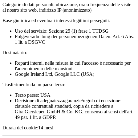
Categorie di dati personali:
ubicazione, ora o frequenza delle visite
al nostro sito web, indirizzo IP (anonimizzato)
Base giuridica ed eventuali interessi legittimi perseguiti:
Uso del servizio: Sezione 25 (1) frase 1 TTDSG
Folgeverarbeitung der personenbezogenen Daten: Art. 6 Abs.
1 lit. a DSGVO
Destinatario:
Reparti interni, nella misura in cui l'accesso è necessario per
l'adempimento delle mansioni
Google Ireland Ltd, Google LLC (USA)
Trasferimento da un paese terzo:
Terzo paese: USA
Decisione di adeguatezza/garanzie/regola di eccezione:
clausole contrattuali standard, copia da richiedere a
Gira Giersiepen GmbH & Co. KG
, consenso ai sensi dell'art.
49 par. 1 lit. a GDPR
Durata del cookie:
14 mesi