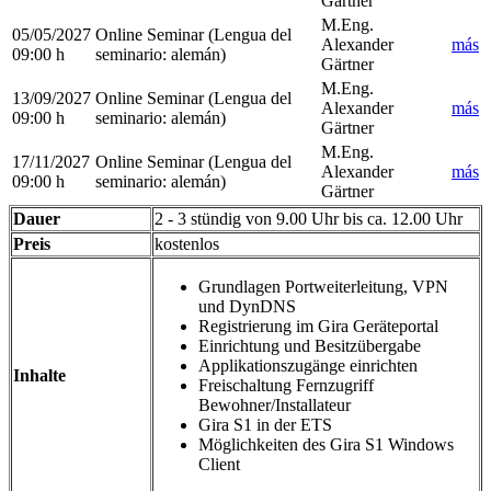
Gärtner
M.Eng.
05/05/2027
Online Seminar
(Lengua del
Alexander
más
09:00 h
seminario
:
alemán)
Gärtner
M.Eng.
13/09/2027
Online Seminar
(Lengua del
Alexander
más
09:00 h
seminario
:
alemán)
Gärtner
M.Eng.
17/11/2027
Online Seminar
(Lengua del
Alexander
más
09:00 h
seminario
:
alemán)
Gärtner
Dauer
2 - 3 stündig von 9.00 Uhr bis ca. 12.00 Uhr
Preis
kostenlos
Grundlagen Portweiterleitung, VPN
und DynDNS
Registrierung im Gira Geräteportal
Einrichtung und Besitzübergabe
Applikationszugänge einrichten
Inhalte
Freischaltung Fernzugriff
Bewohner/Installateur
Gira S1 in der ETS
Möglichkeiten des Gira S1 Windows
Client