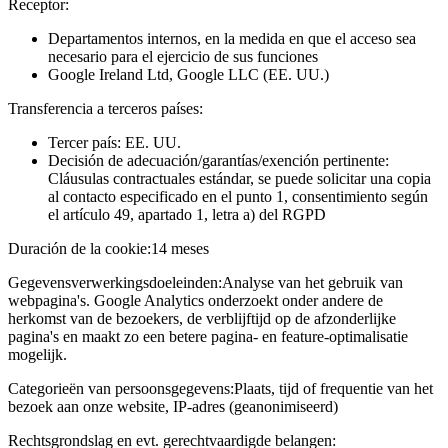
Receptor:
Departamentos internos, en la medida en que el acceso sea
necesario para el ejercicio de sus funciones
Google Ireland Ltd, Google LLC (EE. UU.)
Transferencia a terceros países:
Tercer país: EE. UU.
Decisión de adecuación/garantías/exención pertinente:
Cláusulas contractuales estándar, se puede solicitar una copia
al contacto especificado en el punto 1, consentimiento según
el artículo 49, apartado 1, letra a) del RGPD
Duración de la cookie:
14 meses
Gegevensverwerkingsdoeleinden:
Analyse van het gebruik van
webpagina's. Google Analytics onderzoekt onder andere de
herkomst van de bezoekers, de verblijftijd op de afzonderlijke
pagina's en maakt zo een betere pagina- en feature-optimalisatie
mogelijk.
Categorieën van persoonsgegevens:
Plaats, tijd of frequentie van het
bezoek aan onze website, IP-adres (geanonimiseerd)
Rechtsgrondslag en evt. gerechtvaardigde belangen: