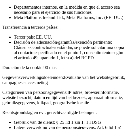
Departamentos internos, en la medida en que el acceso sea
necesario para el ejercicio de sus funciones
Meta Platforms Ireland Ltd., Meta Platforms, Inc. (EE. UU.)
Transferencia a terceros países:
Tercer país: EE. UU.
Decisión de adecuación/garantías/exención pertinente:
Cláusulas contractuales estándar, se puede solicitar una copia
al contacto especificado en el punto 1, consentimiento según
el artículo 49, apartado 1, letra a) del RGPD
Duración de la cookie:
90 días
Gegevensverwerkingsdoeleinden:
Evaluatie van het websitegebruik,
campagnes succesmeting
Categorieën van persoonsgegevens:
IP-adres, browserinformatie,
website bezocht, datum en tijd van het bezoek, apparaatinformatie,
gebruiksgegevens, klikpad, geografische locatie
Rechtsgrondslag en evt. gerechtvaardigde belangen:
Gebruik van de dienst: § 25 lid 1 zin 1, TTDSG
Latere verwerking van de persoonsgegevens: Art. 6 lid 1 a)