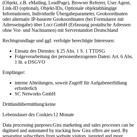
(Objekt, z.B. eMailing, LeadPage), Browser Referrer, User Agent,
Link-ID (optional), Objekt-IDs, Optionale objektabhängige
Informationen, Individuelle Übergabeparameter, Geokoordinaten
oder alternativ IP-basierte Geokoordinaten (bei Formularen mit
Adresseingabe) über Locr GmbH (Erfassung postalische Adressen
ohne Vor- und Nachnamen) mit Serverstandort Deutschland
Rechtsgrundlage und ggf. verfolgte berechtigte Interessen:
Einsatz des Dienstes: § 25 Abs. 1 S. 1 TTDSG
Folgeverarbeitung der personenbezogenen Daten: Art. 6 Abs.
1 lit. a DSGVO
Empfänger:
interne Abteilungen, soweit Zugriff für Aufgabenerfüllung
erforderlich
SC Networks GmbH
Drittlandübermittlung:
keine
Lebensdauer des Cookies:
12 Monate
Data processing purposes:
Gira marketing and sales processes can be
digitised and automated by tracking how Gira offers are used. By
separating subscribers from website visitors, targeted and more