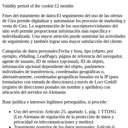
Validity period of the cookie:
12 months
Fines del tratamiento de datos:
El seguimiento del uso de las ofertas
de Gira permite digitalizar y automatizar los procesos de marketing y
venta de Gira. La segmentación de los suscriptores/visitantes del
sitio web permite proporcionar información más específica e
individualizada. Una mayor atención puede aumentar las actividades
de seguimiento y también lograr una mayor satisfacción del cliente.
Categorías de datos personales:
Fecha y hora, tipo (objeto, por
ejemplo, eMailing, LeadPage), página de referencia del navegador,
agente de usuario, ID de enlace (opcional), ID de objeto,
información opcional dependiente del objeto, parámetros
individuales de transferencia, coordenadas geográficas o,
alternativamente, coordenadas geográficas basadas en la IP (para
formularios con entrada de direcciones) a través de Locr GmbH
(registro de direcciones postales sin nombre y apellidos) con
ubicación del servidor en Alemania
Base jurídica e intereses legítimos perseguidos, si procede:
Uso del servicio: Artículo 25, apartado 1, pág. 1 TTDSG
(Ley Alemana de regulación de la protección de datos y
privacidad en telecomunicaciones y medios)
Tratamiento posterior de los datos personales: Artículo 6,