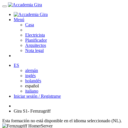
Menú
Casa
Electricista
Planificador
Arquitectos
Nota legal
ES
alemán
inglés
holandés
español
italiano
Iniciar sesión / Registrarse
Gira S1- Fernzugriff
Esta formación no está disponible en el idioma seleccionado (NL).