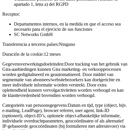
apartado 1, letra a) del RGPD
Receptor:
Departamentos internos, en la medida en que el acceso sea
necesario para el ejercicio de sus funciones
SC Networks GmbH
Transferencia a terceros países:
Ninguno
Duración de la cookie:
12 meses
Gegevensverwerkingsdoeleinden:
Door tracking van het gebruik van
Gira-aanbiedingen kunnen Gira marketing- en verkoopprocessen
worden gedigitaliseerd en geautomatiseerd. Door middel van
segmentatie van abonnees/websitebezoekers kan doelgerichte en
meer individuele informatie worden verstrekt. Door extra
oplettendheid kunnen vervolgactiviteiten worden verhoogd en kan
de klanttevredenheid bovendien worden verhoogd.
Categorieën van persoonsgegevens:
Datum en tijd, type (object, bijv.
e-mailing, LeadPage), browser referrer, user agent, link-ID
(optioneel), object-ID’s, optionele object-afhankelijke informatie,
individuele overdrachtparameters, geocoördinaten of als alternatief
IP-gebaseerde geocoördinaten (bij formulieren met adresinvoer) via