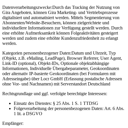
Datenverarbeitungszwecke:
Durch das Tracking der Nutzung von
Gira Angeboten, können Gira Marketing- und Vertriebsprozesse
digitalisiert und automatisiert werden. Mittels Segmentierung von
Abonnenten/Website-Besuchern, können zielgerichtete und
individuellere Informationen zur Verfügung gestellt werden. Durch
eine erhöhte Aufmerksamkeit können Folgeaktivitäten gesteigert
werden und zudem eine erhöhte Kundenzufriedenheit zu erlangt
werden.
Kategorien personenbezogener Daten:
Datum und Uhrzeit, Typ
(Objekt, z.B. eMailing, LeadPage), Browser Referrer, User Agent,
Link-ID (optional), Objekt-IDs, Optionale objektabhängige
Informationen, Individuelle Übergabeparameter, Geokoordinaten
oder alternativ IP-basierte Geokoordinaten (bei Formularen mit
Adresseingabe) über Locr GmbH (Erfassung postalische Adressen
ohne Vor- und Nachnamen) mit Serverstandort Deutschland
Rechtsgrundlage und ggf. verfolgte berechtigte Interessen:
Einsatz des Dienstes: § 25 Abs. 1 S. 1 TTDSG
Folgeverarbeitung der personenbezogenen Daten: Art. 6 Abs.
1 lit. a DSGVO
Empfänger: