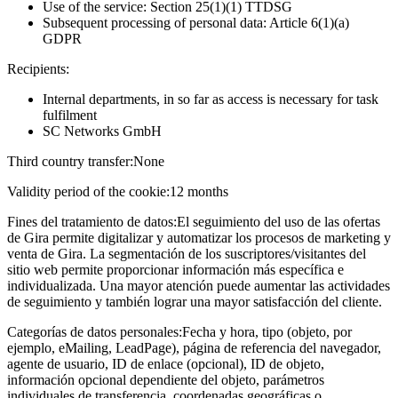
Use of the service: Section 25(1)(1) TTDSG
Subsequent processing of personal data: Article 6(1)(a)
GDPR
Recipients:
Internal departments, in so far as access is necessary for task
fulfilment
SC Networks GmbH
Third country transfer:
None
Validity period of the cookie:
12 months
Fines del tratamiento de datos:
El seguimiento del uso de las ofertas
de Gira permite digitalizar y automatizar los procesos de marketing y
venta de Gira. La segmentación de los suscriptores/visitantes del
sitio web permite proporcionar información más específica e
individualizada. Una mayor atención puede aumentar las actividades
de seguimiento y también lograr una mayor satisfacción del cliente.
Categorías de datos personales:
Fecha y hora, tipo (objeto, por
ejemplo, eMailing, LeadPage), página de referencia del navegador,
agente de usuario, ID de enlace (opcional), ID de objeto,
información opcional dependiente del objeto, parámetros
individuales de transferencia, coordenadas geográficas o,