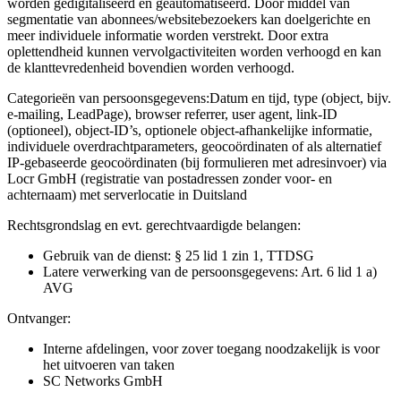
worden gedigitaliseerd en geautomatiseerd. Door middel van
segmentatie van abonnees/websitebezoekers kan doelgerichte en
meer individuele informatie worden verstrekt. Door extra
oplettendheid kunnen vervolgactiviteiten worden verhoogd en kan
de klanttevredenheid bovendien worden verhoogd.
Categorieën van persoonsgegevens:
Datum en tijd, type (object, bijv.
e-mailing, LeadPage), browser referrer, user agent, link-ID
(optioneel), object-ID’s, optionele object-afhankelijke informatie,
individuele overdrachtparameters, geocoördinaten of als alternatief
IP-gebaseerde geocoördinaten (bij formulieren met adresinvoer) via
Locr GmbH (registratie van postadressen zonder voor- en
achternaam) met serverlocatie in Duitsland
Rechtsgrondslag en evt. gerechtvaardigde belangen:
Gebruik van de dienst: § 25 lid 1 zin 1, TTDSG
Latere verwerking van de persoonsgegevens: Art. 6 lid 1 a)
AVG
Ontvanger:
Interne afdelingen, voor zover toegang noodzakelijk is voor
het uitvoeren van taken
SC Networks GmbH