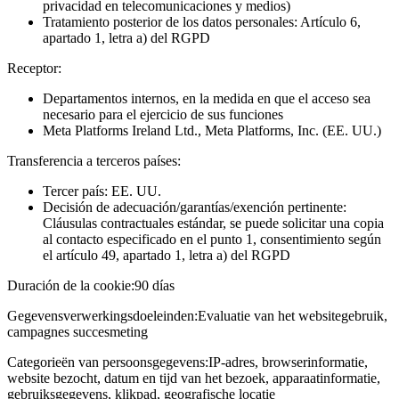
privacidad en telecomunicaciones y medios)
Tratamiento posterior de los datos personales: Artículo 6,
apartado 1, letra a) del RGPD
Receptor:
Departamentos internos, en la medida en que el acceso sea
necesario para el ejercicio de sus funciones
Meta Platforms Ireland Ltd., Meta Platforms, Inc. (EE. UU.)
Transferencia a terceros países:
Tercer país: EE. UU.
Decisión de adecuación/garantías/exención pertinente:
Cláusulas contractuales estándar, se puede solicitar una copia
al contacto especificado en el punto 1, consentimiento según
el artículo 49, apartado 1, letra a) del RGPD
Duración de la cookie:
90 días
Gegevensverwerkingsdoeleinden:
Evaluatie van het websitegebruik,
campagnes succesmeting
Categorieën van persoonsgegevens:
IP-adres, browserinformatie,
website bezocht, datum en tijd van het bezoek, apparaatinformatie,
gebruiksgegevens, klikpad, geografische locatie