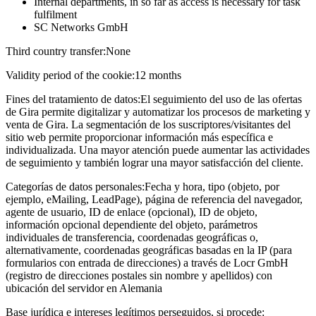
Internal departments, in so far as access is necessary for task
fulfilment
SC Networks GmbH
Third country transfer:
None
Validity period of the cookie:
12 months
Fines del tratamiento de datos:
El seguimiento del uso de las ofertas
de Gira permite digitalizar y automatizar los procesos de marketing y
venta de Gira. La segmentación de los suscriptores/visitantes del
sitio web permite proporcionar información más específica e
individualizada. Una mayor atención puede aumentar las actividades
de seguimiento y también lograr una mayor satisfacción del cliente.
Categorías de datos personales:
Fecha y hora, tipo (objeto, por
ejemplo, eMailing, LeadPage), página de referencia del navegador,
agente de usuario, ID de enlace (opcional), ID de objeto,
información opcional dependiente del objeto, parámetros
individuales de transferencia, coordenadas geográficas o,
alternativamente, coordenadas geográficas basadas en la IP (para
formularios con entrada de direcciones) a través de Locr GmbH
(registro de direcciones postales sin nombre y apellidos) con
ubicación del servidor en Alemania
Base jurídica e intereses legítimos perseguidos, si procede: