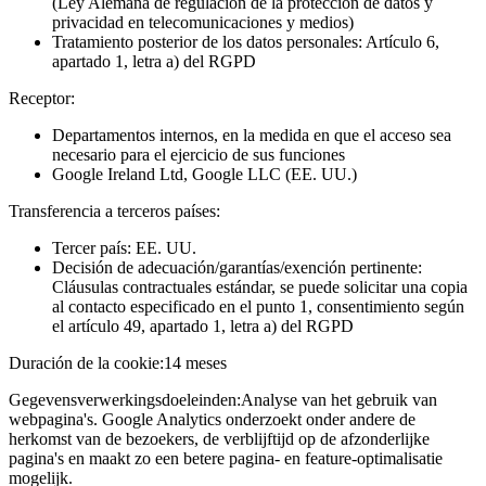
(Ley Alemana de regulación de la protección de datos y
privacidad en telecomunicaciones y medios)
Tratamiento posterior de los datos personales: Artículo 6,
apartado 1, letra a) del RGPD
Receptor:
Departamentos internos, en la medida en que el acceso sea
necesario para el ejercicio de sus funciones
Google Ireland Ltd, Google LLC (EE. UU.)
Transferencia a terceros países:
Tercer país: EE. UU.
Decisión de adecuación/garantías/exención pertinente:
Cláusulas contractuales estándar, se puede solicitar una copia
al contacto especificado en el punto 1, consentimiento según
el artículo 49, apartado 1, letra a) del RGPD
Duración de la cookie:
14 meses
Gegevensverwerkingsdoeleinden:
Analyse van het gebruik van
webpagina's. Google Analytics onderzoekt onder andere de
herkomst van de bezoekers, de verblijftijd op de afzonderlijke
pagina's en maakt zo een betere pagina- en feature-optimalisatie
mogelijk.