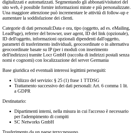
digitalizzati e automatizzati. Segmentando gli abbonati/visitatori del
sito web, è possibile fornire informazioni mirate e più personalizzate.
Una maggiore attenzione può incrementare le attività di follow-up e
aumentare la soddisfazione dei clienti.
Categorie di dati personali:
Data e ora, tipo (oggetto, ad es. eMailing,
LeadPage), referrer del browser, user agent, ID del link (opzionale),
ID dell'oggetto, informazioni opzionali dipendenti dall'oggetto,
parametri di trasferimento individuali, geocoordinate o in alternativa
geocoordinate basate su IP (per i moduli con inserimento
dell'indirizzo) tramite Locr GmbH (raccolta di indirizzi postali senza
nomi e cognomi) con localizzazione del server Germania
Base giuridica ed eventuali interessi legittimi perseguiti:
Utilizzo del servizio: § 25 (1) frase 1 TTDSG
Trattamento successivo dei dati personali: Art. 6 comma 1 lit.
a GDPR
Destinatario:
Dipartimenti interni, nella misura in cui l'accesso è necessario
per l'adempimento di compiti
SC Networks GmbH
Trasferimento da un paese terzo:
nessuno