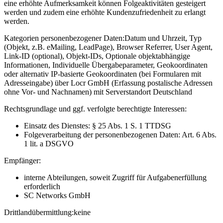
eine erhöhte Aufmerksamkeit können Folgeaktivitäten gesteigert
werden und zudem eine erhöhte Kundenzufriedenheit zu erlangt
werden.
Kategorien personenbezogener Daten:
Datum und Uhrzeit, Typ
(Objekt, z.B. eMailing, LeadPage), Browser Referrer, User Agent,
Link-ID (optional), Objekt-IDs, Optionale objektabhängige
Informationen, Individuelle Übergabeparameter, Geokoordinaten
oder alternativ IP-basierte Geokoordinaten (bei Formularen mit
Adresseingabe) über Locr GmbH (Erfassung postalische Adressen
ohne Vor- und Nachnamen) mit Serverstandort Deutschland
Rechtsgrundlage und ggf. verfolgte berechtigte Interessen:
Einsatz des Dienstes: § 25 Abs. 1 S. 1 TTDSG
Folgeverarbeitung der personenbezogenen Daten: Art. 6 Abs.
1 lit. a DSGVO
Empfänger:
interne Abteilungen, soweit Zugriff für Aufgabenerfüllung
erforderlich
SC Networks GmbH
Drittlandübermittlung:
keine