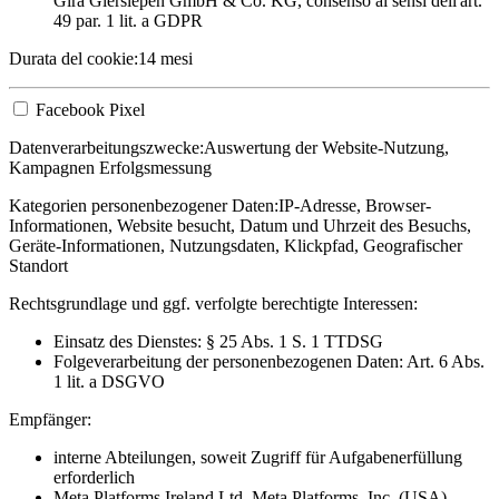
Gira Giersiepen GmbH & Co. KG
, consenso ai sensi dell'art.
49 par. 1 lit. a GDPR
Durata del cookie:
14 mesi
Facebook Pixel
Datenverarbeitungszwecke:
Auswertung der Website-Nutzung,
Kampagnen Erfolgsmessung
Kategorien personenbezogener Daten:
IP-Adresse, Browser-
Informationen, Website besucht, Datum und Uhrzeit des Besuchs,
Geräte-Informationen, Nutzungsdaten, Klickpfad, Geografischer
Standort
Rechtsgrundlage und ggf. verfolgte berechtigte Interessen:
Einsatz des Dienstes: § 25 Abs. 1 S. 1 TTDSG
Folgeverarbeitung der personenbezogenen Daten: Art. 6 Abs.
1 lit. a DSGVO
Empfänger:
interne Abteilungen, soweit Zugriff für Aufgabenerfüllung
erforderlich
Meta Platforms Ireland Ltd, Meta Platforms, Inc. (USA)