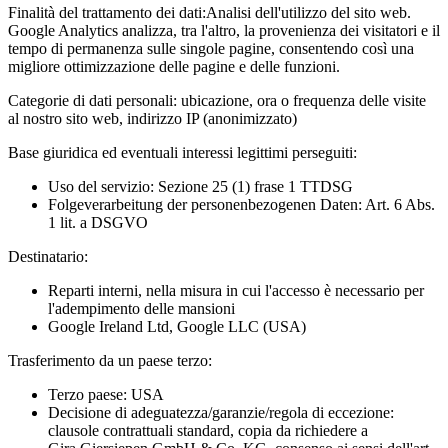
Finalità del trattamento dei dati:
Analisi dell'utilizzo del sito web.
Google Analytics analizza, tra l'altro, la provenienza dei visitatori e il
tempo di permanenza sulle singole pagine, consentendo così una
migliore ottimizzazione delle pagine e delle funzioni.
Categorie di dati personali:
ubicazione, ora o frequenza delle visite
al nostro sito web, indirizzo IP (anonimizzato)
Base giuridica ed eventuali interessi legittimi perseguiti:
Uso del servizio: Sezione 25 (1) frase 1 TTDSG
Folgeverarbeitung der personenbezogenen Daten: Art. 6 Abs.
1 lit. a DSGVO
Destinatario:
Reparti interni, nella misura in cui l'accesso è necessario per
l'adempimento delle mansioni
Google Ireland Ltd, Google LLC (USA)
Trasferimento da un paese terzo:
Terzo paese: USA
Decisione di adeguatezza/garanzie/regola di eccezione:
clausole contrattuali standard, copia da richiedere a