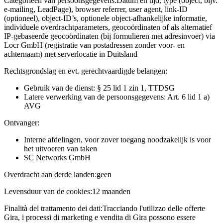
Categorieën van persoonsgegevens:
Datum en tijd, type (object, bijv.
e-mailing, LeadPage), browser referrer, user agent, link-ID
(optioneel), object-ID’s, optionele object-afhankelijke informatie,
individuele overdrachtparameters, geocoördinaten of als alternatief
IP-gebaseerde geocoördinaten (bij formulieren met adresinvoer) via
Locr GmbH (registratie van postadressen zonder voor- en
achternaam) met serverlocatie in Duitsland
Rechtsgrondslag en evt. gerechtvaardigde belangen:
Gebruik van de dienst: § 25 lid 1 zin 1, TTDSG
Latere verwerking van de persoonsgegevens: Art. 6 lid 1 a)
AVG
Ontvanger:
Interne afdelingen, voor zover toegang noodzakelijk is voor
het uitvoeren van taken
SC Networks GmbH
Overdracht aan derde landen:
geen
Levensduur van de cookies:
12 maanden
Finalità del trattamento dei dati:
Tracciando l'utilizzo delle offerte
Gira, i processi di marketing e vendita di Gira possono essere