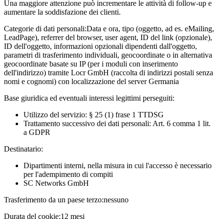
Una maggiore attenzione può incrementare le attività di follow-up e
aumentare la soddisfazione dei clienti.
Categorie di dati personali:
Data e ora, tipo (oggetto, ad es. eMailing,
LeadPage), referrer del browser, user agent, ID del link (opzionale),
ID dell'oggetto, informazioni opzionali dipendenti dall'oggetto,
parametri di trasferimento individuali, geocoordinate o in alternativa
geocoordinate basate su IP (per i moduli con inserimento
dell'indirizzo) tramite Locr GmbH (raccolta di indirizzi postali senza
nomi e cognomi) con localizzazione del server Germania
Base giuridica ed eventuali interessi legittimi perseguiti:
Utilizzo del servizio: § 25 (1) frase 1 TTDSG
Trattamento successivo dei dati personali: Art. 6 comma 1 lit.
a GDPR
Destinatario:
Dipartimenti interni, nella misura in cui l'accesso è necessario
per l'adempimento di compiti
SC Networks GmbH
Trasferimento da un paese terzo:
nessuno
Durata del cookie:
12 mesi