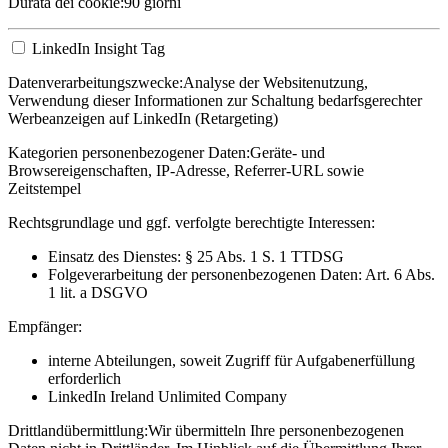
Durata dei cookie:
90 giorni
LinkedIn Insight Tag
Datenverarbeitungszwecke:
Analyse der Websitenutzung,
Verwendung dieser Informationen zur Schaltung bedarfsgerechter
Werbeanzeigen auf LinkedIn (Retargeting)
Kategorien personenbezogener Daten:
Geräte- und
Browsereigenschaften, IP-Adresse, Referrer-URL sowie
Zeitstempel
Rechtsgrundlage und ggf. verfolgte berechtigte Interessen:
Einsatz des Dienstes: § 25 Abs. 1 S. 1 TTDSG
Folgeverarbeitung der personenbezogenen Daten: Art. 6 Abs.
1 lit. a DSGVO
Empfänger:
interne Abteilungen, soweit Zugriff für Aufgabenerfüllung
erforderlich
LinkedIn Ireland Unlimited Company
Drittlandübermittlung:
Wir übermitteln Ihre personenbezogenen