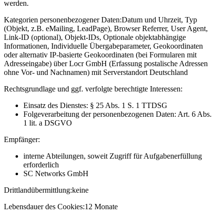
werden.
Kategorien personenbezogener Daten:
Datum und Uhrzeit, Typ
(Objekt, z.B. eMailing, LeadPage), Browser Referrer, User Agent,
Link-ID (optional), Objekt-IDs, Optionale objektabhängige
Informationen, Individuelle Übergabeparameter, Geokoordinaten
oder alternativ IP-basierte Geokoordinaten (bei Formularen mit
Adresseingabe) über Locr GmbH (Erfassung postalische Adressen
ohne Vor- und Nachnamen) mit Serverstandort Deutschland
Rechtsgrundlage und ggf. verfolgte berechtigte Interessen:
Einsatz des Dienstes: § 25 Abs. 1 S. 1 TTDSG
Folgeverarbeitung der personenbezogenen Daten: Art. 6 Abs.
1 lit. a DSGVO
Empfänger:
interne Abteilungen, soweit Zugriff für Aufgabenerfüllung
erforderlich
SC Networks GmbH
Drittlandübermittlung:
keine
Lebensdauer des Cookies:
12 Monate