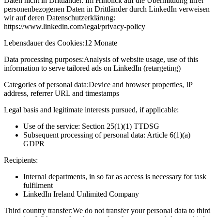
Daten nicht in Drittländer. Im Hinblick auf die Übermittlung Ihrer
personenbezogenen Daten in Drittländer durch LinkedIn verweisen
wir auf deren Datenschutzerklärung:
https://www.linkedin.com/legal/privacy-policy
Lebensdauer des Cookies:
12 Monate
Data processing purposes:
Analysis of website usage, use of this
information to serve tailored ads on LinkedIn (retargeting)
Categories of personal data:
Device and browser properties, IP
address, referrer URL and timestamps
Legal basis and legitimate interests pursued, if applicable:
Use of the service: Section 25(1)(1) TTDSG
Subsequent processing of personal data: Article 6(1)(a)
GDPR
Recipients:
Internal departments, in so far as access is necessary for task
fulfilment
LinkedIn Ireland Unlimited Company
Third country transfer:
We do not transfer your personal data to third