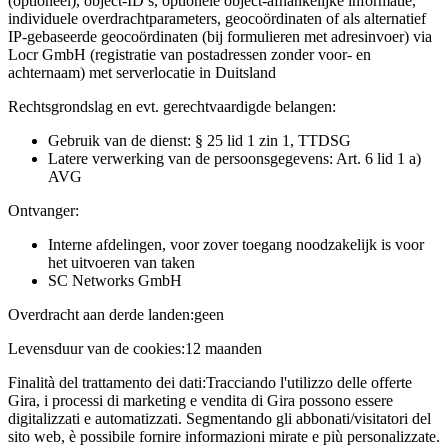
(optioneel), object-ID’s, optionele object-afhankelijke informatie,
individuele overdrachtparameters, geocoördinaten of als alternatief
IP-gebaseerde geocoördinaten (bij formulieren met adresinvoer) via
Locr GmbH (registratie van postadressen zonder voor- en
achternaam) met serverlocatie in Duitsland
Rechtsgrondslag en evt. gerechtvaardigde belangen:
Gebruik van de dienst: § 25 lid 1 zin 1, TTDSG
Latere verwerking van de persoonsgegevens: Art. 6 lid 1 a)
AVG
Ontvanger:
Interne afdelingen, voor zover toegang noodzakelijk is voor
het uitvoeren van taken
SC Networks GmbH
Overdracht aan derde landen:
geen
Levensduur van de cookies:
12 maanden
Finalità del trattamento dei dati:
Tracciando l'utilizzo delle offerte
Gira, i processi di marketing e vendita di Gira possono essere
digitalizzati e automatizzati. Segmentando gli abbonati/visitatori del
sito web, è possibile fornire informazioni mirate e più personalizzate.