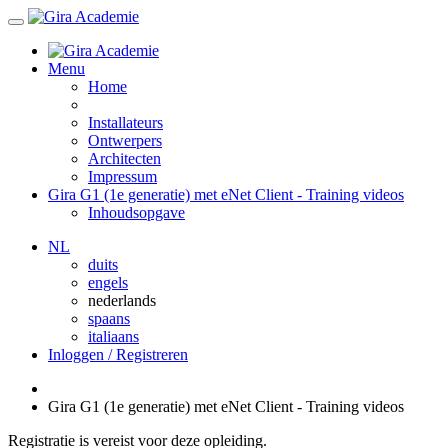
Menu
Home
Installateurs
Ontwerpers
Architecten
Impressum
Gira G1 (1e generatie) met eNet Client - Training videos
Inhoudsopgave
NL
duits
engels
nederlands
spaans
italiaans
Inloggen / Registreren
Gira G1 (1e generatie) met eNet Client - Training videos
Registratie is vereist voor deze opleiding.