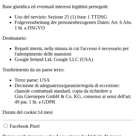
Base giuridica ed eventuali interessi legittimi perseguiti:
Uso del servizio: Sezione 25 (1) frase 1 TTDSG
Folgeverarbeitung der personenbezogenen Daten: Art. 6 Abs.
1 lit. a DSGVO
Destinatario:
Reparti interni, nella misura in cui l'accesso è necessario per
l'adempimento delle mansioni
Google Ireland Ltd, Google LLC (USA)
Trasferimento da un paese terzo:
Terzo paese: USA
Decisione di adeguatezza/garanzie/regola di eccezione:
clausole contrattuali standard, copia da richiedere a
Gira Giersiepen GmbH & Co. KG
, consenso ai sensi dell'art.
49 par. 1 lit. a GDPR
Durata del cookie:
14 mesi
Facebook Pixel