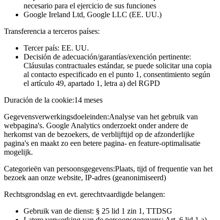
necesario para el ejercicio de sus funciones
Google Ireland Ltd, Google LLC (EE. UU.)
Transferencia a terceros países:
Tercer país: EE. UU.
Decisión de adecuación/garantías/exención pertinente:
Cláusulas contractuales estándar, se puede solicitar una copia
al contacto especificado en el punto 1, consentimiento según
el artículo 49, apartado 1, letra a) del RGPD
Duración de la cookie:
14 meses
Gegevensverwerkingsdoeleinden:
Analyse van het gebruik van
webpagina's. Google Analytics onderzoekt onder andere de
herkomst van de bezoekers, de verblijftijd op de afzonderlijke
pagina's en maakt zo een betere pagina- en feature-optimalisatie
mogelijk.
Categorieën van persoonsgegevens:
Plaats, tijd of frequentie van het
bezoek aan onze website, IP-adres (geanonimiseerd)
Rechtsgrondslag en evt. gerechtvaardigde belangen:
Gebruik van de dienst: § 25 lid 1 zin 1, TTDSG
Latere verwerking van de persoonsgegevens: Art. 6 lid 1 a)