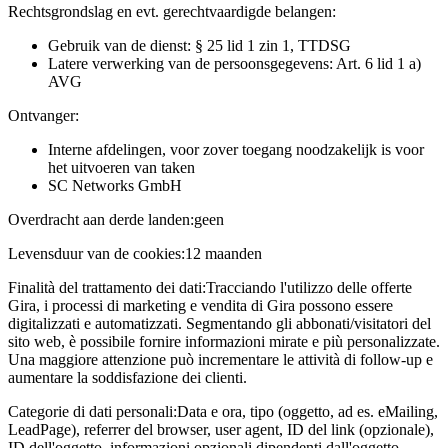
Rechtsgrondslag en evt. gerechtvaardigde belangen:
Gebruik van de dienst: § 25 lid 1 zin 1, TTDSG
Latere verwerking van de persoonsgegevens: Art. 6 lid 1 a)
AVG
Ontvanger:
Interne afdelingen, voor zover toegang noodzakelijk is voor
het uitvoeren van taken
SC Networks GmbH
Overdracht aan derde landen:
geen
Levensduur van de cookies:
12 maanden
Finalità del trattamento dei dati:
Tracciando l'utilizzo delle offerte
Gira, i processi di marketing e vendita di Gira possono essere
digitalizzati e automatizzati. Segmentando gli abbonati/visitatori del
sito web, è possibile fornire informazioni mirate e più personalizzate.
Una maggiore attenzione può incrementare le attività di follow-up e
aumentare la soddisfazione dei clienti.
Categorie di dati personali:
Data e ora, tipo (oggetto, ad es. eMailing,
LeadPage), referrer del browser, user agent, ID del link (opzionale),
ID dell'oggetto, informazioni opzionali dipendenti dall'oggetto,