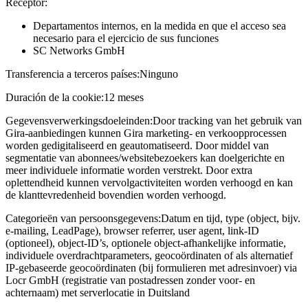
Receptor:
Departamentos internos, en la medida en que el acceso sea
necesario para el ejercicio de sus funciones
SC Networks GmbH
Transferencia a terceros países:
Ninguno
Duración de la cookie:
12 meses
Gegevensverwerkingsdoeleinden:
Door tracking van het gebruik van
Gira-aanbiedingen kunnen Gira marketing- en verkoopprocessen
worden gedigitaliseerd en geautomatiseerd. Door middel van
segmentatie van abonnees/websitebezoekers kan doelgerichte en
meer individuele informatie worden verstrekt. Door extra
oplettendheid kunnen vervolgactiviteiten worden verhoogd en kan
de klanttevredenheid bovendien worden verhoogd.
Categorieën van persoonsgegevens:
Datum en tijd, type (object, bijv.
e-mailing, LeadPage), browser referrer, user agent, link-ID
(optioneel), object-ID’s, optionele object-afhankelijke informatie,
individuele overdrachtparameters, geocoördinaten of als alternatief
IP-gebaseerde geocoördinaten (bij formulieren met adresinvoer) via
Locr GmbH (registratie van postadressen zonder voor- en
achternaam) met serverlocatie in Duitsland