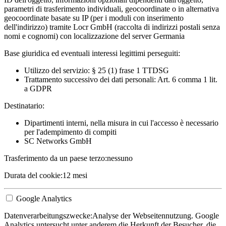
parametri di trasferimento individuali, geocoordinate o in alternativa
geocoordinate basate su IP (per i moduli con inserimento
dell'indirizzo) tramite Locr GmbH (raccolta di indirizzi postali senza
nomi e cognomi) con localizzazione del server Germania
Base giuridica ed eventuali interessi legittimi perseguiti:
Utilizzo del servizio: § 25 (1) frase 1 TTDSG
Trattamento successivo dei dati personali: Art. 6 comma 1 lit.
a GDPR
Destinatario:
Dipartimenti interni, nella misura in cui l'accesso è necessario
per l'adempimento di compiti
SC Networks GmbH
Trasferimento da un paese terzo:
nessuno
Durata del cookie:
12 mesi
Google Analytics
Datenverarbeitungszwecke:
Analyse der Webseitennutzung. Google
Analytics untersucht unter anderem die Herkunft der Besucher, die