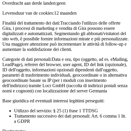
Overdracht aan derde landen:
geen
Levensduur van de cookies:
12 maanden
Finalità del trattamento dei dati:
Tracciando l'utilizzo delle offerte
Gira, i processi di marketing e vendita di Gira possono essere
digitalizzati e automatizzati. Segmentando gli abbonati/visitatori del
sito web, è possibile fornire informazioni mirate e più personalizzate.
Una maggiore attenzione può incrementare le attività di follow-up e
aumentare la soddisfazione dei clienti.
Categorie di dati personali:
Data e ora, tipo (oggetto, ad es. eMailing,
LeadPage), referrer del browser, user agent, ID del link (opzionale),
ID dell'oggetto, informazioni opzionali dipendenti dall'oggetto,
parametri di trasferimento individuali, geocoordinate o in alternativa
geocoordinate basate su IP (per i moduli con inserimento
dell'indirizzo) tramite Locr GmbH (raccolta di indirizzi postali senza
nomi e cognomi) con localizzazione del server Germania
Base giuridica ed eventuali interessi legittimi perseguiti:
Utilizzo del servizio: § 25 (1) frase 1 TTDSG
Trattamento successivo dei dati personali: Art. 6 comma 1 lit.
a GDPR