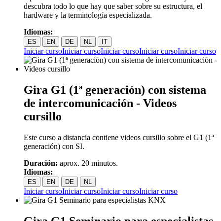
descubra todo lo que hay que saber sobre su estructura, el
hardware y la terminología especializada.
Idiomas:
ES
EN
DE
NL
IT
Iniciar curso
Iniciar curso
Iniciar curso
Iniciar curso
Iniciar curso
Gira G1 (1ª generación) con sistema
de intercomunicación - Videos
cursillo
Este curso a distancia contiene videos cursillo sobre el G1 (1ª
generación) con SI.
Duración:
aprox. 20 minutos.
Idiomas:
ES
EN
DE
NL
Iniciar curso
Iniciar curso
Iniciar curso
Iniciar curso