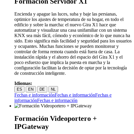
Formación Servidor X1
Encienda y apague las luces, suba y baje las persianas,
optimice los ajustes de temperatura de su hogar, en todo el
edificio y sobre la marcha: el nuevo Gira X1 hace que
automatizar y visualizar una casa unifamiliar con un sistema
KNX sea más fácil, cómodo y económico de lo que nunca ha
sido. Esto significa más facilidad y seguridad para los usuarios
y ocupantes. Muchas funciones se pueden monitorear y
controlar de forma remota cuando está fuera de casa. La
instalación rápida y el ahorro del espacio del Gira X1 y el
poco esfuerzo que implica la puesta en marcha y la
configuración facilitan la decisión de optar por la tecnología
de construcción inteligente.
Idiomas:
ES
EN
DE
NL
Fechas e información
Fechas e información
Fechas e
información
Fechas e información
Formación Videoportero +
IPGateway