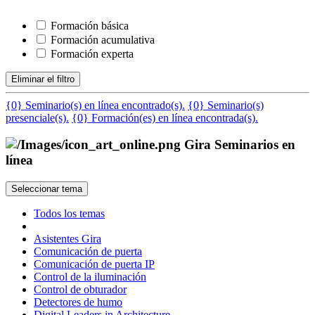
Formación básica
Formación acumulativa
Formación experta
Eliminar el filtro
{0} Seminario(s) en línea encontrado(s).
{0} Seminario(s)
presenciale(s).
{0} Formación(es) en línea encontrada(s).
Gira Seminarios en
línea
Seleccionar tema
Todos los temas
Asistentes Gira
Comunicación de puerta
Comunicación de puerta IP
Control de la iluminación
Control de obturador
Detectores de humo
Digital Leaders in Architecture