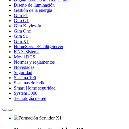
Diseño de iluminación
Gestión de la energía
Gira F1
Gira G1
Gira KeylessIn
Gira One
Gira S1
Gira X1
HomeServer/FacilityServer
KNX Sistema
Móvil DCS
Normas y reglamentos
Novedades
Seguridad
Sistema 106
Sistemas de radio
Smart Home seguridad
System 3000
Tecnología de red