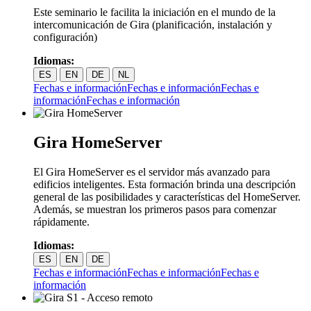
Este seminario le facilita la iniciación en el mundo de la
intercomunicación de Gira (planificación, instalación y
configuración)
Idiomas:
ES
EN
DE
NL
Fechas e información
Fechas e información
Fechas e
información
Fechas e información
Gira HomeServer
El Gira HomeServer es el servidor más avanzado para
edificios inteligentes. Esta formación brinda una descripción
general de las posibilidades y características del HomeServer.
Además, se muestran los primeros pasos para comenzar
rápidamente.
Idiomas:
ES
EN
DE
Fechas e información
Fechas e información
Fechas e
información