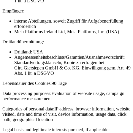
1 lit. a DSGVO
Empfänger:
interne Abteilungen, soweit Zugriff für Aufgabenerfüllung
erforderlich
Meta Platforms Ireland Ltd, Meta Platforms, Inc. (USA)
Drittlandübermittlung:
Drittland: USA
Angemessenheitsbeschluss/Garantien/Ausnahmevorschrift:
Standardvertragsklauseln, Kopie zu erfragen bei
Gira Giersiepen GmbH & Co. KG
, Einwilligung gem. Art. 49
Abs. 1 lit. a DSGVO
Lebensdauer des Cookies:
90 Tage
Data processing purposes:
Evaluation of website usage, campaign
performance measurement
Categories of personal data:
IP address, browser information, website
visited, date and time of visit, device information, usage data, click
path, geographical location
Legal basis and legitimate interests pursued, if applicable: