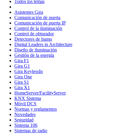
Todos los temas
Asistentes Gira
Comunicación de puerta
Comunicación de puerta IP
Control de la iluminación
Control de obturador
Detectores de humo
Digital Leaders in Architecture
Diseño de iluminación
Gestión de la energía
Gira F1
Gira G1
Gira KeylessIn
Gira One
Gira S1
Gira X1
HomeServer/FacilityServer
KNX Sistema
Móvil DCS
Normas y reglamentos
Novedades
Seguridad
Sistema 106
Sistemas de radio