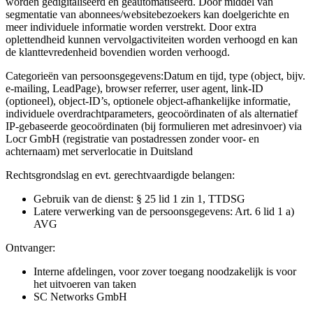
worden gedigitaliseerd en geautomatiseerd. Door middel van
segmentatie van abonnees/websitebezoekers kan doelgerichte en
meer individuele informatie worden verstrekt. Door extra
oplettendheid kunnen vervolgactiviteiten worden verhoogd en kan
de klanttevredenheid bovendien worden verhoogd.
Categorieën van persoonsgegevens:
Datum en tijd, type (object, bijv.
e-mailing, LeadPage), browser referrer, user agent, link-ID
(optioneel), object-ID’s, optionele object-afhankelijke informatie,
individuele overdrachtparameters, geocoördinaten of als alternatief
IP-gebaseerde geocoördinaten (bij formulieren met adresinvoer) via
Locr GmbH (registratie van postadressen zonder voor- en
achternaam) met serverlocatie in Duitsland
Rechtsgrondslag en evt. gerechtvaardigde belangen:
Gebruik van de dienst: § 25 lid 1 zin 1, TTDSG
Latere verwerking van de persoonsgegevens: Art. 6 lid 1 a)
AVG
Ontvanger:
Interne afdelingen, voor zover toegang noodzakelijk is voor
het uitvoeren van taken
SC Networks GmbH