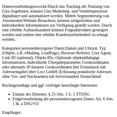
Datenverarbeitungszwecke:
Durch das Tracking der Nutzung von
Gira Angeboten, können Gira Marketing- und Vertriebsprozesse
digitalisiert und automatisiert werden. Mittels Segmentierung von
Abonnenten/Website-Besuchern, können zielgerichtete und
individuellere Informationen zur Verfügung gestellt werden. Durch
eine erhöhte Aufmerksamkeit können Folgeaktivitäten gesteigert
werden und zudem eine erhöhte Kundenzufriedenheit zu erlangt
werden.
Kategorien personenbezogener Daten:
Datum und Uhrzeit, Typ
(Objekt, z.B. eMailing, LeadPage), Browser Referrer, User Agent,
Link-ID (optional), Objekt-IDs, Optionale objektabhängige
Informationen, Individuelle Übergabeparameter, Geokoordinaten
oder alternativ IP-basierte Geokoordinaten (bei Formularen mit
Adresseingabe) über Locr GmbH (Erfassung postalische Adressen
ohne Vor- und Nachnamen) mit Serverstandort Deutschland
Rechtsgrundlage und ggf. verfolgte berechtigte Interessen:
Einsatz des Dienstes: § 25 Abs. 1 S. 1 TTDSG
Folgeverarbeitung der personenbezogenen Daten: Art. 6 Abs.
1 lit. a DSGVO
Empfänger: