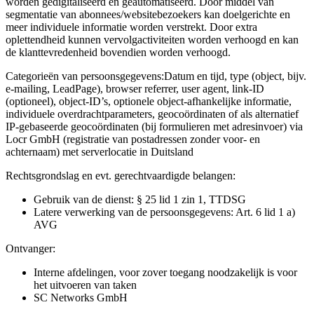
worden gedigitaliseerd en geautomatiseerd. Door middel van
segmentatie van abonnees/websitebezoekers kan doelgerichte en
meer individuele informatie worden verstrekt. Door extra
oplettendheid kunnen vervolgactiviteiten worden verhoogd en kan
de klanttevredenheid bovendien worden verhoogd.
Categorieën van persoonsgegevens:
Datum en tijd, type (object, bijv.
e-mailing, LeadPage), browser referrer, user agent, link-ID
(optioneel), object-ID’s, optionele object-afhankelijke informatie,
individuele overdrachtparameters, geocoördinaten of als alternatief
IP-gebaseerde geocoördinaten (bij formulieren met adresinvoer) via
Locr GmbH (registratie van postadressen zonder voor- en
achternaam) met serverlocatie in Duitsland
Rechtsgrondslag en evt. gerechtvaardigde belangen:
Gebruik van de dienst: § 25 lid 1 zin 1, TTDSG
Latere verwerking van de persoonsgegevens: Art. 6 lid 1 a)
AVG
Ontvanger:
Interne afdelingen, voor zover toegang noodzakelijk is voor
het uitvoeren van taken
SC Networks GmbH