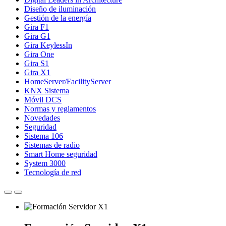
Diseño de iluminación
Gestión de la energía
Gira F1
Gira G1
Gira KeylessIn
Gira One
Gira S1
Gira X1
HomeServer/FacilityServer
KNX Sistema
Móvil DCS
Normas y reglamentos
Novedades
Seguridad
Sistema 106
Sistemas de radio
Smart Home seguridad
System 3000
Tecnología de red