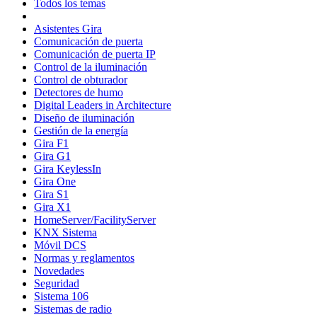
Todos los temas
Asistentes Gira
Comunicación de puerta
Comunicación de puerta IP
Control de la iluminación
Control de obturador
Detectores de humo
Digital Leaders in Architecture
Diseño de iluminación
Gestión de la energía
Gira F1
Gira G1
Gira KeylessIn
Gira One
Gira S1
Gira X1
HomeServer/FacilityServer
KNX Sistema
Móvil DCS
Normas y reglamentos
Novedades
Seguridad
Sistema 106
Sistemas de radio