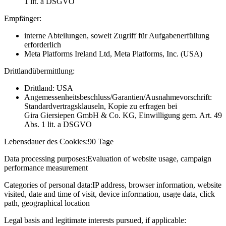
1 lit. a DSGVO
Empfänger:
interne Abteilungen, soweit Zugriff für Aufgabenerfüllung
erforderlich
Meta Platforms Ireland Ltd, Meta Platforms, Inc. (USA)
Drittlandübermittlung:
Drittland: USA
Angemessenheitsbeschluss/Garantien/Ausnahmevorschrift:
Standardvertragsklauseln, Kopie zu erfragen bei
Gira Giersiepen GmbH & Co. KG
, Einwilligung gem. Art. 49
Abs. 1 lit. a DSGVO
Lebensdauer des Cookies:
90 Tage
Data processing purposes:
Evaluation of website usage, campaign
performance measurement
Categories of personal data:
IP address, browser information, website
visited, date and time of visit, device information, usage data, click
path, geographical location
Legal basis and legitimate interests pursued, if applicable: