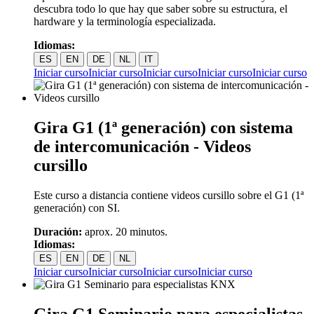
descubra todo lo que hay que saber sobre su estructura, el
hardware y la terminología especializada.
Idiomas:
ES
EN
DE
NL
IT
Iniciar curso
Iniciar curso
Iniciar curso
Iniciar curso
Iniciar curso
Gira G1 (1ª generación) con sistema
de intercomunicación - Videos
cursillo
Este curso a distancia contiene videos cursillo sobre el G1 (1ª
generación) con SI.
Duración:
aprox. 20 minutos.
Idiomas:
ES
EN
DE
NL
Iniciar curso
Iniciar curso
Iniciar curso
Iniciar curso