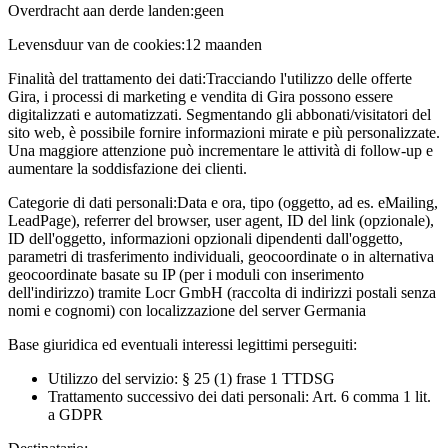
Overdracht aan derde landen:
geen
Levensduur van de cookies:
12 maanden
Finalità del trattamento dei dati:
Tracciando l'utilizzo delle offerte
Gira, i processi di marketing e vendita di Gira possono essere
digitalizzati e automatizzati. Segmentando gli abbonati/visitatori del
sito web, è possibile fornire informazioni mirate e più personalizzate.
Una maggiore attenzione può incrementare le attività di follow-up e
aumentare la soddisfazione dei clienti.
Categorie di dati personali:
Data e ora, tipo (oggetto, ad es. eMailing,
LeadPage), referrer del browser, user agent, ID del link (opzionale),
ID dell'oggetto, informazioni opzionali dipendenti dall'oggetto,
parametri di trasferimento individuali, geocoordinate o in alternativa
geocoordinate basate su IP (per i moduli con inserimento
dell'indirizzo) tramite Locr GmbH (raccolta di indirizzi postali senza
nomi e cognomi) con localizzazione del server Germania
Base giuridica ed eventuali interessi legittimi perseguiti:
Utilizzo del servizio: § 25 (1) frase 1 TTDSG
Trattamento successivo dei dati personali: Art. 6 comma 1 lit.
a GDPR