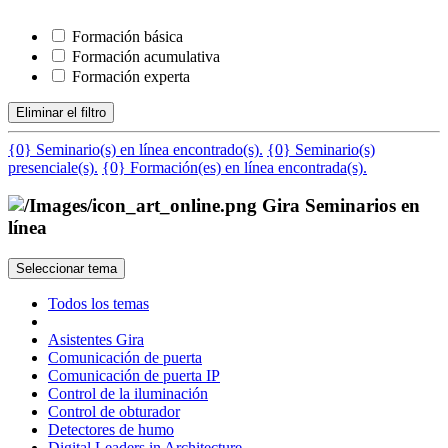
Formación básica
Formación acumulativa
Formación experta
Eliminar el filtro
{0} Seminario(s) en línea encontrado(s).
{0} Seminario(s)
presenciale(s).
{0} Formación(es) en línea encontrada(s).
Gira Seminarios en
línea
Seleccionar tema
Todos los temas
Asistentes Gira
Comunicación de puerta
Comunicación de puerta IP
Control de la iluminación
Control de obturador
Detectores de humo
Digital Leaders in Architecture