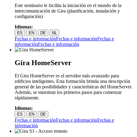
Este seminario le facilita la iniciación en el mundo de la
intercomunicación de Gira (planificación, instalación y
configuración)
Idiomas:
ES
EN
DE
NL
Fechas e información
Fechas e información
Fechas e
información
Fechas e información
Gira HomeServer
El Gira HomeServer es el servidor más avanzado para
edificios inteligentes. Esta formación brinda una descripción
general de las posibilidades y características del HomeServer.
Además, se muestran los primeros pasos para comenzar
rápidamente.
Idiomas:
ES
EN
DE
Fechas e información
Fechas e información
Fechas e
información