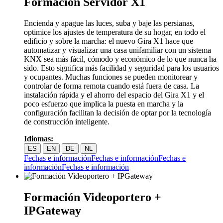
Formación Servidor X1
Encienda y apague las luces, suba y baje las persianas,
optimice los ajustes de temperatura de su hogar, en todo el
edificio y sobre la marcha: el nuevo Gira X1 hace que
automatizar y visualizar una casa unifamiliar con un sistema
KNX sea más fácil, cómodo y económico de lo que nunca ha
sido. Esto significa más facilidad y seguridad para los usuarios
y ocupantes. Muchas funciones se pueden monitorear y
controlar de forma remota cuando está fuera de casa. La
instalación rápida y el ahorro del espacio del Gira X1 y el
poco esfuerzo que implica la puesta en marcha y la
configuración facilitan la decisión de optar por la tecnología
de construcción inteligente.
Idiomas:
ES
EN
DE
NL
Fechas e información
Fechas e información
Fechas e
información
Fechas e información
Formación Videoportero +
IPGateway