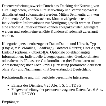
Datenverarbeitungszwecke:
Durch das Tracking der Nutzung von
Gira Angeboten, können Gira Marketing- und Vertriebsprozesse
digitalisiert und automatisiert werden. Mittels Segmentierung von
Abonnenten/Website-Besuchern, können zielgerichtete und
individuellere Informationen zur Verfügung gestellt werden. Durch
eine erhöhte Aufmerksamkeit können Folgeaktivitäten gesteigert
werden und zudem eine erhöhte Kundenzufriedenheit zu erlangt
werden.
Kategorien personenbezogener Daten:
Datum und Uhrzeit, Typ
(Objekt, z.B. eMailing, LeadPage), Browser Referrer, User Agent,
Link-ID (optional), Objekt-IDs, Optionale objektabhängige
Informationen, Individuelle Übergabeparameter, Geokoordinaten
oder alternativ IP-basierte Geokoordinaten (bei Formularen mit
Adresseingabe) über Locr GmbH (Erfassung postalische Adressen
ohne Vor- und Nachnamen) mit Serverstandort Deutschland
Rechtsgrundlage und ggf. verfolgte berechtigte Interessen:
Einsatz des Dienstes: § 25 Abs. 1 S. 1 TTDSG
Folgeverarbeitung der personenbezogenen Daten: Art. 6 Abs.
1 lit. a DSGVO
Empfänger: