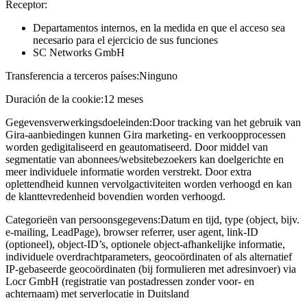
Receptor:
Departamentos internos, en la medida en que el acceso sea
necesario para el ejercicio de sus funciones
SC Networks GmbH
Transferencia a terceros países:
Ninguno
Duración de la cookie:
12 meses
Gegevensverwerkingsdoeleinden:
Door tracking van het gebruik van
Gira-aanbiedingen kunnen Gira marketing- en verkoopprocessen
worden gedigitaliseerd en geautomatiseerd. Door middel van
segmentatie van abonnees/websitebezoekers kan doelgerichte en
meer individuele informatie worden verstrekt. Door extra
oplettendheid kunnen vervolgactiviteiten worden verhoogd en kan
de klanttevredenheid bovendien worden verhoogd.
Categorieën van persoonsgegevens:
Datum en tijd, type (object, bijv.
e-mailing, LeadPage), browser referrer, user agent, link-ID
(optioneel), object-ID’s, optionele object-afhankelijke informatie,
individuele overdrachtparameters, geocoördinaten of als alternatief
IP-gebaseerde geocoördinaten (bij formulieren met adresinvoer) via
Locr GmbH (registratie van postadressen zonder voor- en
achternaam) met serverlocatie in Duitsland