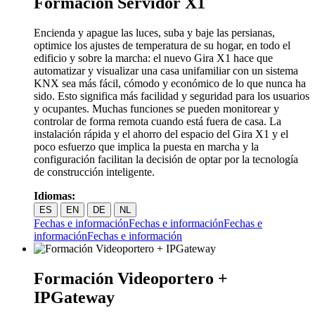
Formación Servidor X1
Encienda y apague las luces, suba y baje las persianas,
optimice los ajustes de temperatura de su hogar, en todo el
edificio y sobre la marcha: el nuevo Gira X1 hace que
automatizar y visualizar una casa unifamiliar con un sistema
KNX sea más fácil, cómodo y económico de lo que nunca ha
sido. Esto significa más facilidad y seguridad para los usuarios
y ocupantes. Muchas funciones se pueden monitorear y
controlar de forma remota cuando está fuera de casa. La
instalación rápida y el ahorro del espacio del Gira X1 y el
poco esfuerzo que implica la puesta en marcha y la
configuración facilitan la decisión de optar por la tecnología
de construcción inteligente.
Idiomas:
ES
EN
DE
NL
Fechas e información
Fechas e información
Fechas e
información
Fechas e información
Formación Videoportero +
IPGateway