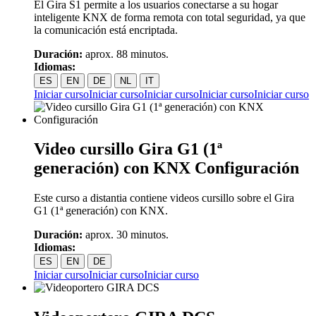
El Gira S1 permite a los usuarios conectarse a su hogar
inteligente KNX de forma remota con total seguridad, ya que
la comunicación está encriptada.
Duración:
aprox. 88 minutos.
Idiomas:
ES
EN
DE
NL
IT
Iniciar curso
Iniciar curso
Iniciar curso
Iniciar curso
Iniciar curso
Video cursillo Gira G1 (1ª
generación) con KNX Configuración
Este curso a distantia contiene videos cursillo sobre el Gira
G1 (1ª generación) con KNX.
Duración:
aprox. 30 minutos.
Idiomas:
ES
EN
DE
Iniciar curso
Iniciar curso
Iniciar curso