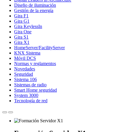
Diseño de iluminación
Gestión de la energía
Gira F1
Gira G1
Gira KeylessIn
Gira One
Gira S1
Gira X1
HomeServer/FacilityServer
KNX Sistema
Móvil DCS
Normas y reglamentos
Novedades
Seguridad
Sistema 106
Sistemas de radio
Smart Home seguridad
System 3000
Tecnología de red