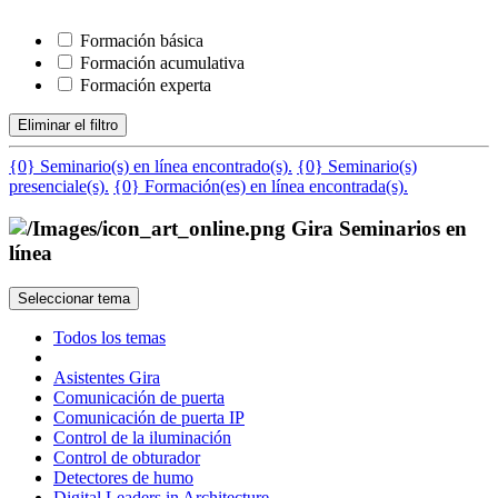
Formación básica
Formación acumulativa
Formación experta
Eliminar el filtro
{0} Seminario(s) en línea encontrado(s).
{0} Seminario(s)
presenciale(s).
{0} Formación(es) en línea encontrada(s).
Gira Seminarios en
línea
Seleccionar tema
Todos los temas
Asistentes Gira
Comunicación de puerta
Comunicación de puerta IP
Control de la iluminación
Control de obturador
Detectores de humo
Digital Leaders in Architecture