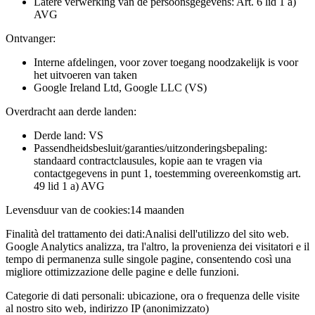
Latere verwerking van de persoonsgegevens: Art. 6 lid 1 a)
AVG
Ontvanger:
Interne afdelingen, voor zover toegang noodzakelijk is voor
het uitvoeren van taken
Google Ireland Ltd, Google LLC (VS)
Overdracht aan derde landen:
Derde land: VS
Passendheidsbesluit/garanties/uitzonderingsbepaling:
standaard contractclausules, kopie aan te vragen via
contactgegevens in punt 1, toestemming overeenkomstig art.
49 lid 1 a) AVG
Levensduur van de cookies:
14 maanden
Finalità del trattamento dei dati:
Analisi dell'utilizzo del sito web.
Google Analytics analizza, tra l'altro, la provenienza dei visitatori e il
tempo di permanenza sulle singole pagine, consentendo così una
migliore ottimizzazione delle pagine e delle funzioni.
Categorie di dati personali:
ubicazione, ora o frequenza delle visite
al nostro sito web, indirizzo IP (anonimizzato)