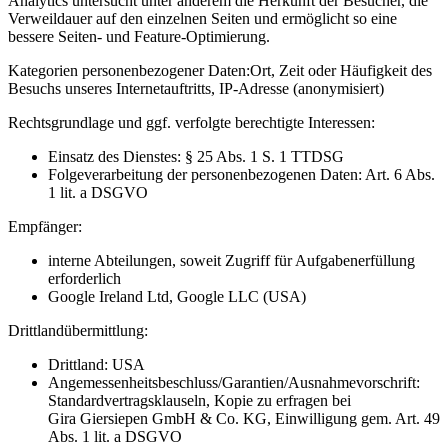
Analytics untersucht unter anderem die Herkunft der Besucher, die
Verweildauer auf den einzelnen Seiten und ermöglicht so eine
bessere Seiten- und Feature-Optimierung.
Kategorien personenbezogener Daten:
Ort, Zeit oder Häufigkeit des
Besuchs unseres Internetauftritts, IP-Adresse (anonymisiert)
Rechtsgrundlage und ggf. verfolgte berechtigte Interessen:
Einsatz des Dienstes: § 25 Abs. 1 S. 1 TTDSG
Folgeverarbeitung der personenbezogenen Daten: Art. 6 Abs.
1 lit. a DSGVO
Empfänger:
interne Abteilungen, soweit Zugriff für Aufgabenerfüllung
erforderlich
Google Ireland Ltd, Google LLC (USA)
Drittlandübermittlung:
Drittland: USA
Angemessenheitsbeschluss/Garantien/Ausnahmevorschrift:
Standardvertragsklauseln, Kopie zu erfragen bei
Gira Giersiepen GmbH & Co. KG
, Einwilligung gem. Art. 49
Abs. 1 lit. a DSGVO