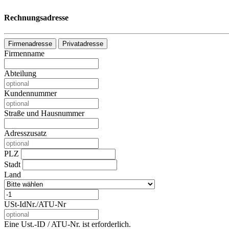
Rechnungsadresse
Firmenadresse
Privatadresse
Firmenname
Abteilung
Kundennummer
Straße und Hausnummer
Adresszusatz
PLZ
Stadt
Land
USt-IdNr./ATU-Nr
Eine Ust.-ID / ATU-Nr. ist erforderlich.