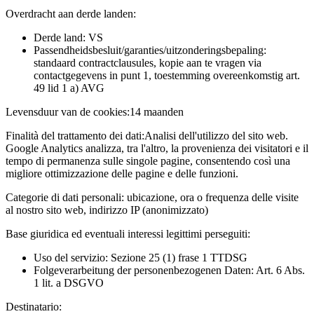
Overdracht aan derde landen:
Derde land: VS
Passendheidsbesluit/garanties/uitzonderingsbepaling:
standaard contractclausules, kopie aan te vragen via
contactgegevens in punt 1, toestemming overeenkomstig art.
49 lid 1 a) AVG
Levensduur van de cookies:
14 maanden
Finalità del trattamento dei dati:
Analisi dell'utilizzo del sito web.
Google Analytics analizza, tra l'altro, la provenienza dei visitatori e il
tempo di permanenza sulle singole pagine, consentendo così una
migliore ottimizzazione delle pagine e delle funzioni.
Categorie di dati personali:
ubicazione, ora o frequenza delle visite
al nostro sito web, indirizzo IP (anonimizzato)
Base giuridica ed eventuali interessi legittimi perseguiti:
Uso del servizio: Sezione 25 (1) frase 1 TTDSG
Folgeverarbeitung der personenbezogenen Daten: Art. 6 Abs.
1 lit. a DSGVO
Destinatario: