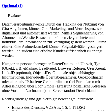
Opcional (
1
)
Evalanche
Datenverarbeitungszwecke:
Durch das Tracking der Nutzung von
Gira Angeboten, können Gira Marketing- und Vertriebsprozesse
digitalisiert und automatisiert werden. Mittels Segmentierung von
Abonnenten/Website-Besuchern, können zielgerichtete und
individuellere Informationen zur Verfügung gestellt werden. Durch
eine erhöhte Aufmerksamkeit können Folgeaktivitäten gesteigert
werden und zudem eine erhöhte Kundenzufriedenheit zu erlangt
werden.
Kategorien personenbezogener Daten:
Datum und Uhrzeit, Typ
(Objekt, z.B. eMailing, LeadPage), Browser Referrer, User Agent,
Link-ID (optional), Objekt-IDs, Optionale objektabhängige
Informationen, Individuelle Übergabeparameter, Geokoordinaten
oder alternativ IP-basierte Geokoordinaten (bei Formularen mit
Adresseingabe) über Locr GmbH (Erfassung postalische Adressen
ohne Vor- und Nachnamen) mit Serverstandort Deutschland
Rechtsgrundlage und ggf. verfolgte berechtigte Interessen:
Einsatz des Dienstes: § 25 Abs. 1 S. 1 TTDSG