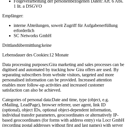
Folgeverarbeitung der personenbezogenen Daten: Art. 6 Abs.
1 lit. a DSGVO
Empfänger:
interne Abteilungen, soweit Zugriff für Aufgabenerfüllung
erforderlich
SC Networks GmbH
Drittlandübermittlung:
keine
Lebensdauer des Cookies:
12 Monate
Data processing purposes:
Gira marketing and sales processes can be
digitised and automated by tracking how Gira offers are used. By
separating subscribers from website visitors, targeted and more
personalised information can be provided. Increased attention
enables more follow-up activities and increased customer
satisfaction can also be achieved.
Categories of personal data:
Date and time, type (object, e.g.
eMailing, LeadPage), browser referrer, user agent, link ID
(optional), object IDs, optional object-dependent information,
individual transfer parameters, geocoordinates or alternatively IP-
based geocoordinates (for forms with address entry) via Locr GmbH
(recording postal addresses without first and last names) with server