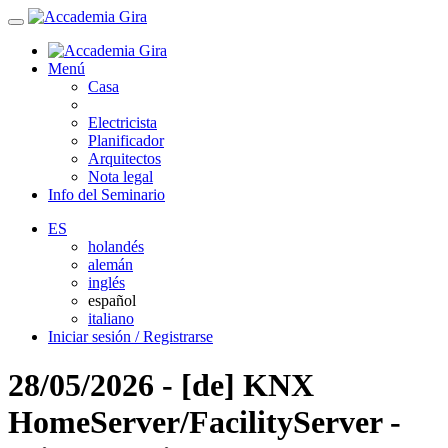
Menú
Casa
Electricista
Planificador
Arquitectos
Nota legal
Info del Seminario
ES
holandés
alemán
inglés
español
italiano
Iniciar sesión / Registrarse
28/05/2026 - [de] KNX
HomeServer/FacilityServer -