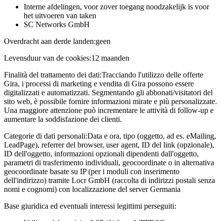
Interne afdelingen, voor zover toegang noodzakelijk is voor
het uitvoeren van taken
SC Networks GmbH
Overdracht aan derde landen:
geen
Levensduur van de cookies:
12 maanden
Finalità del trattamento dei dati:
Tracciando l'utilizzo delle offerte
Gira, i processi di marketing e vendita di Gira possono essere
digitalizzati e automatizzati. Segmentando gli abbonati/visitatori del
sito web, è possibile fornire informazioni mirate e più personalizzate.
Una maggiore attenzione può incrementare le attività di follow-up e
aumentare la soddisfazione dei clienti.
Categorie di dati personali:
Data e ora, tipo (oggetto, ad es. eMailing,
LeadPage), referrer del browser, user agent, ID del link (opzionale),
ID dell'oggetto, informazioni opzionali dipendenti dall'oggetto,
parametri di trasferimento individuali, geocoordinate o in alternativa
geocoordinate basate su IP (per i moduli con inserimento
dell'indirizzo) tramite Locr GmbH (raccolta di indirizzi postali senza
nomi e cognomi) con localizzazione del server Germania
Base giuridica ed eventuali interessi legittimi perseguiti: