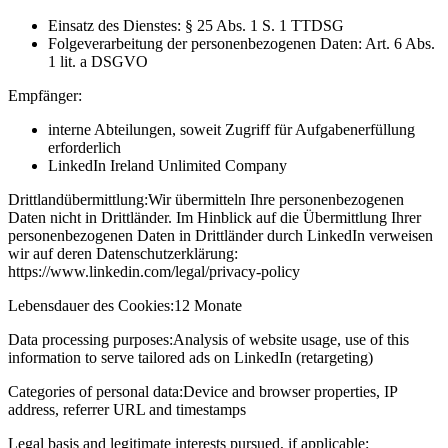
Einsatz des Dienstes: § 25 Abs. 1 S. 1 TTDSG
Folgeverarbeitung der personenbezogenen Daten: Art. 6 Abs.
1 lit. a DSGVO
Empfänger:
interne Abteilungen, soweit Zugriff für Aufgabenerfüllung
erforderlich
LinkedIn Ireland Unlimited Company
Drittlandübermittlung:
Wir übermitteln Ihre personenbezogenen
Daten nicht in Drittländer. Im Hinblick auf die Übermittlung Ihrer
personenbezogenen Daten in Drittländer durch LinkedIn verweisen
wir auf deren Datenschutzerklärung:
https://www.linkedin.com/legal/privacy-policy
Lebensdauer des Cookies:
12 Monate
Data processing purposes:
Analysis of website usage, use of this
information to serve tailored ads on LinkedIn (retargeting)
Categories of personal data:
Device and browser properties, IP
address, referrer URL and timestamps
Legal basis and legitimate interests pursued, if applicable: