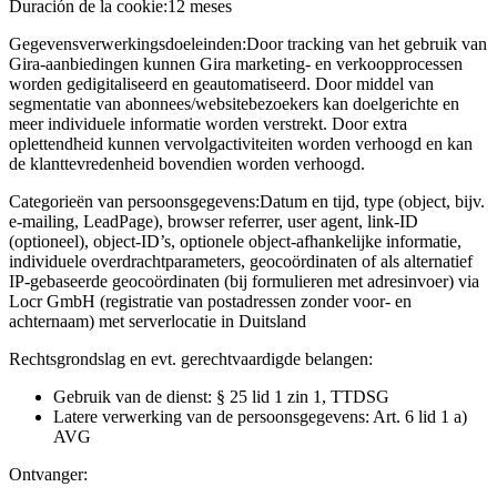
Duración de la cookie:
12 meses
Gegevensverwerkingsdoeleinden:
Door tracking van het gebruik van
Gira-aanbiedingen kunnen Gira marketing- en verkoopprocessen
worden gedigitaliseerd en geautomatiseerd. Door middel van
segmentatie van abonnees/websitebezoekers kan doelgerichte en
meer individuele informatie worden verstrekt. Door extra
oplettendheid kunnen vervolgactiviteiten worden verhoogd en kan
de klanttevredenheid bovendien worden verhoogd.
Categorieën van persoonsgegevens:
Datum en tijd, type (object, bijv.
e-mailing, LeadPage), browser referrer, user agent, link-ID
(optioneel), object-ID’s, optionele object-afhankelijke informatie,
individuele overdrachtparameters, geocoördinaten of als alternatief
IP-gebaseerde geocoördinaten (bij formulieren met adresinvoer) via
Locr GmbH (registratie van postadressen zonder voor- en
achternaam) met serverlocatie in Duitsland
Rechtsgrondslag en evt. gerechtvaardigde belangen:
Gebruik van de dienst: § 25 lid 1 zin 1, TTDSG
Latere verwerking van de persoonsgegevens: Art. 6 lid 1 a)
AVG
Ontvanger: