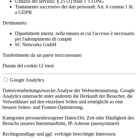
Utilizzo del servizio: § 25 (1) frase 1 TTDSG
Trattamento successivo dei dati personali: Art. 6 comma 1 lit.
a GDPR
Destinatario:
Dipartimenti interni, nella misura in cui l'accesso è necessario
per l'adempimento di compiti
SC Networks GmbH
Trasferimento da un paese terzo:
nessuno
Durata del cookie:
12 mesi
Google Analytics
Datenverarbeitungszwecke:
Analyse der Webseitennutzung. Google
Analytics untersucht unter anderem die Herkunft der Besucher, die
Verweildauer auf den einzelnen Seiten und ermöglicht so eine
bessere Seiten- und Feature-Optimierung.
Kategorien personenbezogener Daten:
Ort, Zeit oder Häufigkeit des
Besuchs unseres Internetauftritts, IP-Adresse (anonymisiert)
Rechtsgrundlage und ggf. verfolgte berechtigte Interessen: