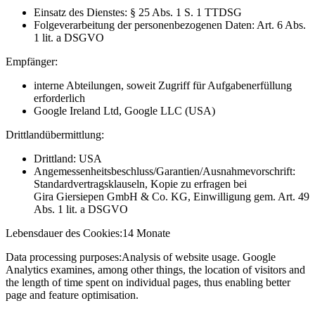
Einsatz des Dienstes: § 25 Abs. 1 S. 1 TTDSG
Folgeverarbeitung der personenbezogenen Daten: Art. 6 Abs.
1 lit. a DSGVO
Empfänger:
interne Abteilungen, soweit Zugriff für Aufgabenerfüllung
erforderlich
Google Ireland Ltd, Google LLC (USA)
Drittlandübermittlung:
Drittland: USA
Angemessenheitsbeschluss/Garantien/Ausnahmevorschrift:
Standardvertragsklauseln, Kopie zu erfragen bei
Gira Giersiepen GmbH & Co. KG
, Einwilligung gem. Art. 49
Abs. 1 lit. a DSGVO
Lebensdauer des Cookies:
14 Monate
Data processing purposes:
Analysis of website usage. Google
Analytics examines, among other things, the location of visitors and
the length of time spent on individual pages, thus enabling better
page and feature optimisation.