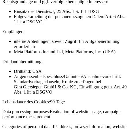
Rechtsgrundlage und ggf. verfolgte berechtigte Interessen:
Einsatz des Dienstes: § 25 Abs. 1 S. 1 TTDSG
Folgeverarbeitung der personenbezogenen Daten: Art. 6 Abs.
1 lit. a DSGVO
Empfänger:
interne Abteilungen, soweit Zugriff für Aufgabenerfüllung
erforderlich
Meta Platforms Ireland Ltd, Meta Platforms, Inc. (USA)
Drittlandübermittlung:
Drittland: USA
Angemessenheitsbeschluss/Garantien/Ausnahmevorschrift:
Standardvertragsklauseln, Kopie zu erfragen bei
Gira Giersiepen GmbH & Co. KG
, Einwilligung gem. Art. 49
Abs. 1 lit. a DSGVO
Lebensdauer des Cookies:
90 Tage
Data processing purposes:
Evaluation of website usage, campaign
performance measurement
Categories of personal data:
IP address, browser information, website