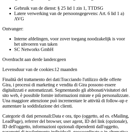
Gebruik van de dienst: § 25 lid 1 zin 1, TTDSG
Latere verwerking van de persoonsgegevens: Art. 6 lid 1 a)
AVG
Ontvanger:
Interne afdelingen, voor zover toegang noodzakelijk is voor
het uitvoeren van taken
SC Networks GmbH
Overdracht aan derde landen:
geen
Levensduur van de cookies:
12 maanden
Finalità del trattamento dei dati:
Tracciando l'utilizzo delle offerte
Gira, i processi di marketing e vendita di Gira possono essere
digitalizzati e automatizzati. Segmentando gli abbonati/visitatori del
sito web, è possibile fornire informazioni mirate e più personalizzate.
Una maggiore attenzione può incrementare le attività di follow-up e
aumentare la soddisfazione dei clienti.
Categorie di dati personali:
Data e ora, tipo (oggetto, ad es. eMailing,
LeadPage), referrer del browser, user agent, ID del link (opzionale),
ID dell'oggetto, informazioni opzionali dipendenti dall'oggetto,
parametri di trasferimento individuali, geocoordinate o in alternativa