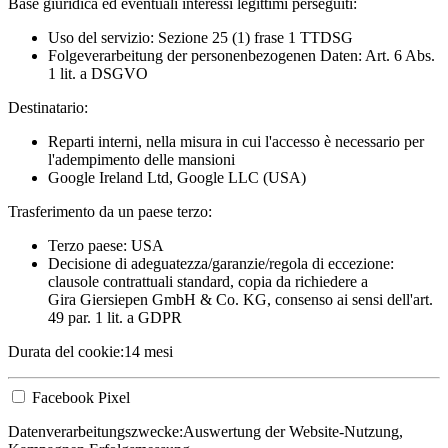
Base giuridica ed eventuali interessi legittimi perseguiti:
Uso del servizio: Sezione 25 (1) frase 1 TTDSG
Folgeverarbeitung der personenbezogenen Daten: Art. 6 Abs.
1 lit. a DSGVO
Destinatario:
Reparti interni, nella misura in cui l'accesso è necessario per
l'adempimento delle mansioni
Google Ireland Ltd, Google LLC (USA)
Trasferimento da un paese terzo:
Terzo paese: USA
Decisione di adeguatezza/garanzie/regola di eccezione:
clausole contrattuali standard, copia da richiedere a
Gira Giersiepen GmbH & Co. KG
, consenso ai sensi dell'art.
49 par. 1 lit. a GDPR
Durata del cookie:
14 mesi
Facebook Pixel
Datenverarbeitungszwecke:
Auswertung der Website-Nutzung,