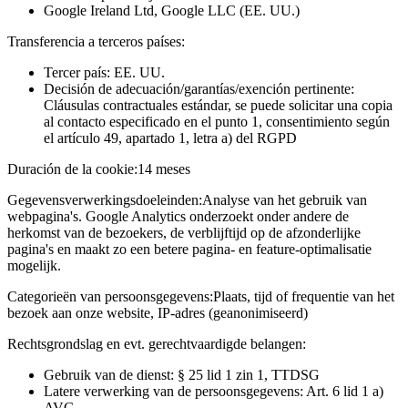
Google Ireland Ltd, Google LLC (EE. UU.)
Transferencia a terceros países:
Tercer país: EE. UU.
Decisión de adecuación/garantías/exención pertinente:
Cláusulas contractuales estándar, se puede solicitar una copia
al contacto especificado en el punto 1, consentimiento según
el artículo 49, apartado 1, letra a) del RGPD
Duración de la cookie:
14 meses
Gegevensverwerkingsdoeleinden:
Analyse van het gebruik van
webpagina's. Google Analytics onderzoekt onder andere de
herkomst van de bezoekers, de verblijftijd op de afzonderlijke
pagina's en maakt zo een betere pagina- en feature-optimalisatie
mogelijk.
Categorieën van persoonsgegevens:
Plaats, tijd of frequentie van het
bezoek aan onze website, IP-adres (geanonimiseerd)
Rechtsgrondslag en evt. gerechtvaardigde belangen:
Gebruik van de dienst: § 25 lid 1 zin 1, TTDSG
Latere verwerking van de persoonsgegevens: Art. 6 lid 1 a)
AVG