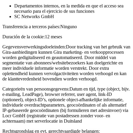
Departamentos internos, en la medida en que el acceso sea
necesario para el ejercicio de sus funciones
SC Networks GmbH
Transferencia a terceros países:
Ninguno
Duración de la cookie:
12 meses
Gegevensverwerkingsdoeleinden:
Door tracking van het gebruik van
Gira-aanbiedingen kunnen Gira marketing- en verkoopprocessen
worden gedigitaliseerd en geautomatiseerd. Door middel van
segmentatie van abonnees/websitebezoekers kan doelgerichte en
meer individuele informatie worden verstrekt. Door extra
oplettendheid kunnen vervolgactiviteiten worden verhoogd en kan
de klanttevredenheid bovendien worden verhoogd.
Categorieën van persoonsgegevens:
Datum en tijd, type (object, bijv.
e-mailing, LeadPage), browser referrer, user agent, link-ID
(optioneel), object-ID’s, optionele object-afhankelijke informatie,
individuele overdrachtparameters, geocoördinaten of als alternatief
IP-gebaseerde geocoördinaten (bij formulieren met adresinvoer) via
Locr GmbH (registratie van postadressen zonder voor- en
achternaam) met serverlocatie in Duitsland
Rechtsgrondslag en evt. gerechtvaardigde belangen: