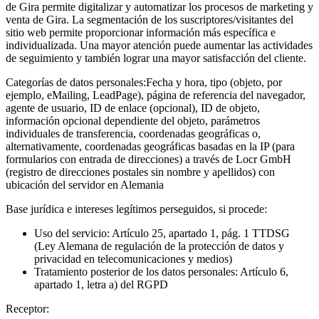
de Gira permite digitalizar y automatizar los procesos de marketing y
venta de Gira. La segmentación de los suscriptores/visitantes del
sitio web permite proporcionar información más específica e
individualizada. Una mayor atención puede aumentar las actividades
de seguimiento y también lograr una mayor satisfacción del cliente.
Categorías de datos personales:
Fecha y hora, tipo (objeto, por
ejemplo, eMailing, LeadPage), página de referencia del navegador,
agente de usuario, ID de enlace (opcional), ID de objeto,
información opcional dependiente del objeto, parámetros
individuales de transferencia, coordenadas geográficas o,
alternativamente, coordenadas geográficas basadas en la IP (para
formularios con entrada de direcciones) a través de Locr GmbH
(registro de direcciones postales sin nombre y apellidos) con
ubicación del servidor en Alemania
Base jurídica e intereses legítimos perseguidos, si procede:
Uso del servicio: Artículo 25, apartado 1, pág. 1 TTDSG
(Ley Alemana de regulación de la protección de datos y
privacidad en telecomunicaciones y medios)
Tratamiento posterior de los datos personales: Artículo 6,
apartado 1, letra a) del RGPD
Receptor: