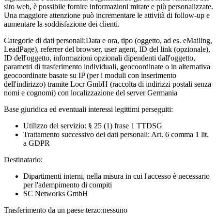
sito web, è possibile fornire informazioni mirate e più personalizzate.
Una maggiore attenzione può incrementare le attività di follow-up e
aumentare la soddisfazione dei clienti.
Categorie di dati personali:
Data e ora, tipo (oggetto, ad es. eMailing,
LeadPage), referrer del browser, user agent, ID del link (opzionale),
ID dell'oggetto, informazioni opzionali dipendenti dall'oggetto,
parametri di trasferimento individuali, geocoordinate o in alternativa
geocoordinate basate su IP (per i moduli con inserimento
dell'indirizzo) tramite Locr GmbH (raccolta di indirizzi postali senza
nomi e cognomi) con localizzazione del server Germania
Base giuridica ed eventuali interessi legittimi perseguiti:
Utilizzo del servizio: § 25 (1) frase 1 TTDSG
Trattamento successivo dei dati personali: Art. 6 comma 1 lit.
a GDPR
Destinatario:
Dipartimenti interni, nella misura in cui l'accesso è necessario
per l'adempimento di compiti
SC Networks GmbH
Trasferimento da un paese terzo:
nessuno