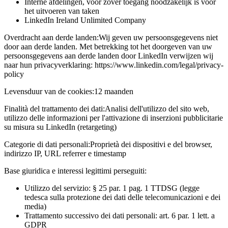
Interne afdelingen, voor zover toegang noodzakelijk is voor
het uitvoeren van taken
LinkedIn Ireland Unlimited Company
Overdracht aan derde landen:
Wij geven uw persoonsgegevens niet
door aan derde landen. Met betrekking tot het doorgeven van uw
persoonsgegevens aan derde landen door LinkedIn verwijzen wij
naar hun privacyverklaring: https://www.linkedin.com/legal/privacy-
policy
Levensduur van de cookies:
12 maanden
Finalità del trattamento dei dati:
Analisi dell'utilizzo del sito web,
utilizzo delle informazioni per l'attivazione di inserzioni pubblicitarie
su misura su LinkedIn (retargeting)
Categorie di dati personali:
Proprietà dei dispositivi e del browser,
indirizzo IP, URL referrer e timestamp
Base giuridica e interessi legittimi perseguiti:
Utilizzo del servizio: § 25 par. 1 pag. 1 TTDSG (legge
tedesca sulla protezione dei dati delle telecomunicazioni e dei
media)
Trattamento successivo dei dati personali: art. 6 par. 1 lett. a
GDPR