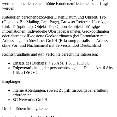
werden und zudem eine erhöhte Kundenzufriedenheit zu erlangt
werden.
Kategorien personenbezogener Daten:
Datum und Uhrzeit, Typ
(Objekt, z.B. eMailing, LeadPage), Browser Referrer, User Agent,
Link-ID (optional), Objekt-IDs, Optionale objektabhängige
Informationen, Individuelle Übergabeparameter, Geokoordinaten
oder alternativ IP-basierte Geokoordinaten (bei Formularen mit
Adresseingabe) über Locr GmbH (Erfassung postalische Adressen
ohne Vor- und Nachnamen) mit Serverstandort Deutschland
Rechtsgrundlage und ggf. verfolgte berechtigte Interessen:
Einsatz des Dienstes: § 25 Abs. 1 S. 1 TTDSG
Folgeverarbeitung der personenbezogenen Daten: Art. 6 Abs.
1 lit. a DSGVO
Empfänger:
interne Abteilungen, soweit Zugriff für Aufgabenerfüllung
erforderlich
SC Networks GmbH
Drittlandübermittlung:
keine