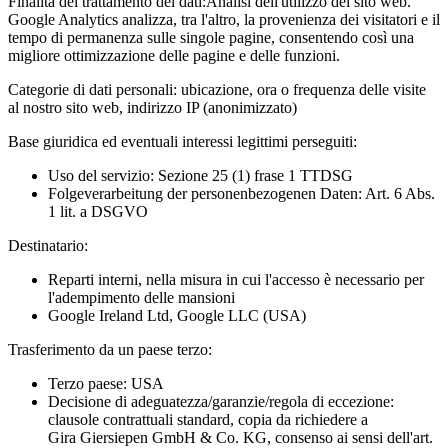
Finalità del trattamento dei dati:
Analisi dell'utilizzo del sito web.
Google Analytics analizza, tra l'altro, la provenienza dei visitatori e il
tempo di permanenza sulle singole pagine, consentendo così una
migliore ottimizzazione delle pagine e delle funzioni.
Categorie di dati personali:
ubicazione, ora o frequenza delle visite
al nostro sito web, indirizzo IP (anonimizzato)
Base giuridica ed eventuali interessi legittimi perseguiti:
Uso del servizio: Sezione 25 (1) frase 1 TTDSG
Folgeverarbeitung der personenbezogenen Daten: Art. 6 Abs.
1 lit. a DSGVO
Destinatario:
Reparti interni, nella misura in cui l'accesso è necessario per
l'adempimento delle mansioni
Google Ireland Ltd, Google LLC (USA)
Trasferimento da un paese terzo:
Terzo paese: USA
Decisione di adeguatezza/garanzie/regola di eccezione:
clausole contrattuali standard, copia da richiedere a
Gira Giersiepen GmbH & Co. KG
, consenso ai sensi dell'art.