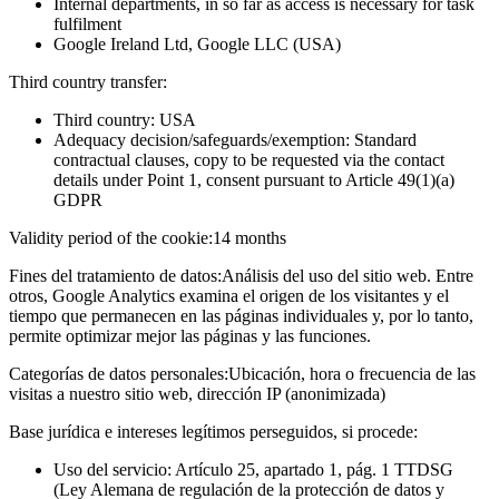
Internal departments, in so far as access is necessary for task
fulfilment
Google Ireland Ltd, Google LLC (USA)
Third country transfer:
Third country: USA
Adequacy decision/safeguards/exemption: Standard
contractual clauses, copy to be requested via the contact
details under Point 1, consent pursuant to Article 49(1)(a)
GDPR
Validity period of the cookie:
14 months
Fines del tratamiento de datos:
Análisis del uso del sitio web. Entre
otros, Google Analytics examina el origen de los visitantes y el
tiempo que permanecen en las páginas individuales y, por lo tanto,
permite optimizar mejor las páginas y las funciones.
Categorías de datos personales:
Ubicación, hora o frecuencia de las
visitas a nuestro sitio web, dirección IP (anonimizada)
Base jurídica e intereses legítimos perseguidos, si procede:
Uso del servicio: Artículo 25, apartado 1, pág. 1 TTDSG
(Ley Alemana de regulación de la protección de datos y