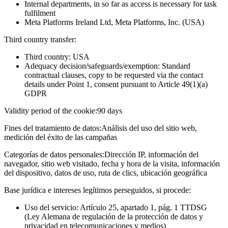
Internal departments, in so far as access is necessary for task
fulfilment
Meta Platforms Ireland Ltd, Meta Platforms, Inc. (USA)
Third country transfer:
Third country: USA
Adequacy decision/safeguards/exemption: Standard
contractual clauses, copy to be requested via the contact
details under Point 1, consent pursuant to Article 49(1)(a)
GDPR
Validity period of the cookie:
90 days
Fines del tratamiento de datos:
Análisis del uso del sitio web,
medición del éxito de las campañas
Categorías de datos personales:
Dirección IP, información del
navegador, sitio web visitado, fecha y hora de la visita, información
del dispositivo, datos de uso, ruta de clics, ubicación geográfica
Base jurídica e intereses legítimos perseguidos, si procede:
Uso del servicio: Artículo 25, apartado 1, pág. 1 TTDSG
(Ley Alemana de regulación de la protección de datos y
privacidad en telecomunicaciones y medios)