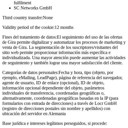
fulfilment
SC Networks GmbH
Third country transfer:
None
Validity period of the cookie:
12 months
Fines del tratamiento de datos:
El seguimiento del uso de las ofertas
de Gira permite digitalizar y automatizar los procesos de marketing y
venta de Gira. La segmentación de los suscriptores/visitantes del
sitio web permite proporcionar información más específica e
individualizada. Una mayor atención puede aumentar las actividades
de seguimiento y también lograr una mayor satisfacción del cliente.
Categorías de datos personales:
Fecha y hora, tipo (objeto, por
ejemplo, eMailing, LeadPage), página de referencia del navegador,
agente de usuario, ID de enlace (opcional), ID de objeto,
información opcional dependiente del objeto, parámetros
individuales de transferencia, coordenadas geográficas o,
alternativamente, coordenadas geográficas basadas en la IP (para
formularios con entrada de direcciones) a través de Locr GmbH
(registro de direcciones postales sin nombre y apellidos) con
ubicación del servidor en Alemania
Base jurídica e intereses legítimos perseguidos, si procede: