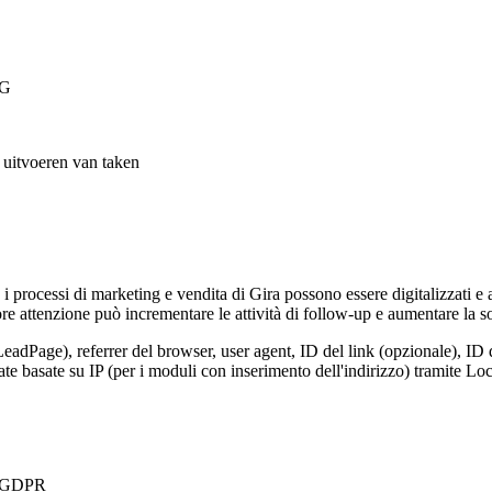
VG
t uitvoeren van taken
, i processi di marketing e vendita di Gira possono essere digitalizzati e
e attenzione può incrementare le attività di follow-up e aumentare la so
LeadPage), referrer del browser, user agent, ID del link (opzionale), ID 
nate basate su IP (per i moduli con inserimento dell'indirizzo) tramite 
 a GDPR