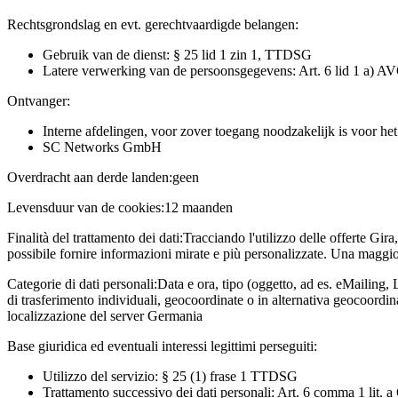
Rechtsgrondslag en evt. gerechtvaardigde belangen:
Gebruik van de dienst: § 25 lid 1 zin 1, TTDSG
Latere verwerking van de persoonsgegevens: Art. 6 lid 1 a) A
Ontvanger:
Interne afdelingen, voor zover toegang noodzakelijk is voor he
SC Networks GmbH
Overdracht aan derde landen:
geen
Levensduur van de cookies:
12 maanden
Finalità del trattamento dei dati:
Tracciando l'utilizzo delle offerte Gira
possibile fornire informazioni mirate e più personalizzate. Una maggior
Categorie di dati personali:
Data e ora, tipo (oggetto, ad es. eMailing, 
di trasferimento individuali, geocoordinate o in alternativa geocoordi
localizzazione del server Germania
Base giuridica ed eventuali interessi legittimi perseguiti:
Utilizzo del servizio: § 25 (1) frase 1 TTDSG
Trattamento successivo dei dati personali: Art. 6 comma 1 lit.