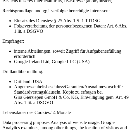
Besuchs unseres Internetauftritts, IP-Adresse (anonymisiert)
Rechtsgrundlage und ggf. verfolgte berechtigte Interessen:
Einsatz des Dienstes: § 25 Abs. 1 S. 1 TTDSG
Folgeverarbeitung der personenbezogenen Daten: Art. 6 Abs.
1 lit. a DSGVO
Empfänger:
interne Abteilungen, soweit Zugriff für Aufgabenerfüllung
erforderlich
Google Ireland Ltd, Google LLC (USA)
Drittlandübermittlung:
Drittland: USA
Angemessenheitsbeschluss/Garantien/Ausnahmevorschrift:
Standardvertragsklauseln, Kopie zu erfragen bei
Gira Giersiepen GmbH & Co. KG
, Einwilligung gem. Art. 49
Abs. 1 lit. a DSGVO
Lebensdauer des Cookies:
14 Monate
Data processing purposes:
Analysis of website usage. Google
Analytics examines, among other things, the location of visitors and