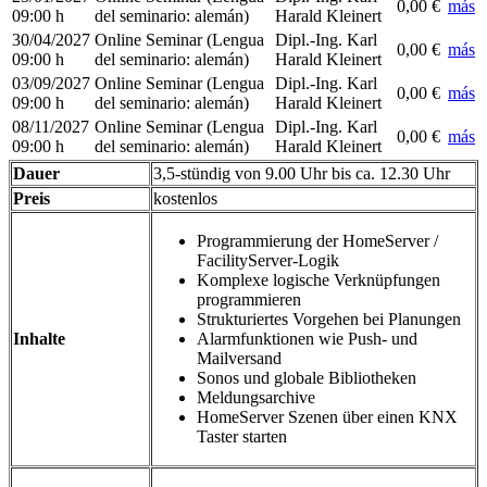
0,00 €
más
09:00 h
del seminario
:
alemán)
Harald Kleinert
30/04/2027
Online Seminar
(Lengua
Dipl.-Ing. Karl
0,00 €
más
09:00 h
del seminario
:
alemán)
Harald Kleinert
03/09/2027
Online Seminar
(Lengua
Dipl.-Ing. Karl
0,00 €
más
09:00 h
del seminario
:
alemán)
Harald Kleinert
08/11/2027
Online Seminar
(Lengua
Dipl.-Ing. Karl
0,00 €
más
09:00 h
del seminario
:
alemán)
Harald Kleinert
Dauer
3,5-stündig von 9.00 Uhr bis ca. 12.30 Uhr
Preis
kostenlos
Programmierung der HomeServer /
FacilityServer-Logik
Komplexe logische Verknüpfungen
programmieren
Strukturiertes Vorgehen bei Planungen
Inhalte
Alarmfunktionen wie Push- und
Mailversand
Sonos und globale Bibliotheken
Meldungsarchive
HomeServer Szenen über einen KNX
Taster starten