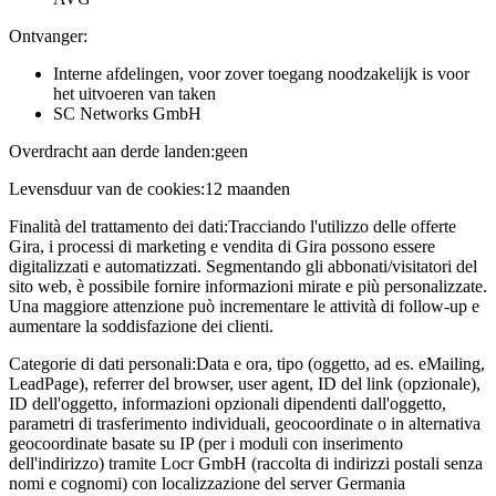
Ontvanger:
Interne afdelingen, voor zover toegang noodzakelijk is voor
het uitvoeren van taken
SC Networks GmbH
Overdracht aan derde landen:
geen
Levensduur van de cookies:
12 maanden
Finalità del trattamento dei dati:
Tracciando l'utilizzo delle offerte
Gira, i processi di marketing e vendita di Gira possono essere
digitalizzati e automatizzati. Segmentando gli abbonati/visitatori del
sito web, è possibile fornire informazioni mirate e più personalizzate.
Una maggiore attenzione può incrementare le attività di follow-up e
aumentare la soddisfazione dei clienti.
Categorie di dati personali:
Data e ora, tipo (oggetto, ad es. eMailing,
LeadPage), referrer del browser, user agent, ID del link (opzionale),
ID dell'oggetto, informazioni opzionali dipendenti dall'oggetto,
parametri di trasferimento individuali, geocoordinate o in alternativa
geocoordinate basate su IP (per i moduli con inserimento
dell'indirizzo) tramite Locr GmbH (raccolta di indirizzi postali senza
nomi e cognomi) con localizzazione del server Germania