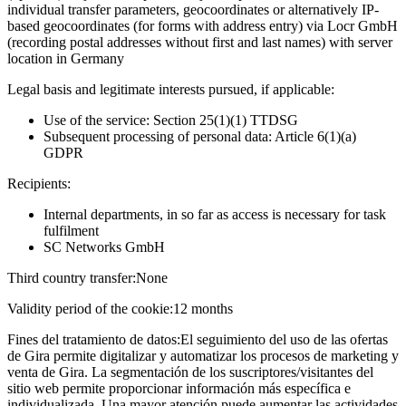
individual transfer parameters, geocoordinates or alternatively IP-
based geocoordinates (for forms with address entry) via Locr GmbH
(recording postal addresses without first and last names) with server
location in Germany
Legal basis and legitimate interests pursued, if applicable:
Use of the service: Section 25(1)(1) TTDSG
Subsequent processing of personal data: Article 6(1)(a)
GDPR
Recipients:
Internal departments, in so far as access is necessary for task
fulfilment
SC Networks GmbH
Third country transfer:
None
Validity period of the cookie:
12 months
Fines del tratamiento de datos:
El seguimiento del uso de las ofertas
de Gira permite digitalizar y automatizar los procesos de marketing y
venta de Gira. La segmentación de los suscriptores/visitantes del
sitio web permite proporcionar información más específica e
individualizada. Una mayor atención puede aumentar las actividades