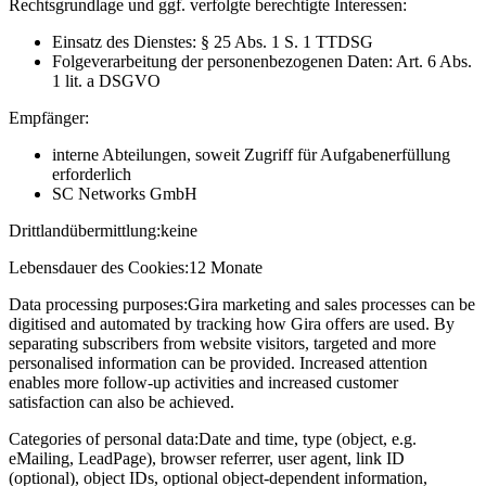
Rechtsgrundlage und ggf. verfolgte berechtigte Interessen:
Einsatz des Dienstes: § 25 Abs. 1 S. 1 TTDSG
Folgeverarbeitung der personenbezogenen Daten: Art. 6 Abs.
1 lit. a DSGVO
Empfänger:
interne Abteilungen, soweit Zugriff für Aufgabenerfüllung
erforderlich
SC Networks GmbH
Drittlandübermittlung:
keine
Lebensdauer des Cookies:
12 Monate
Data processing purposes:
Gira marketing and sales processes can be
digitised and automated by tracking how Gira offers are used. By
separating subscribers from website visitors, targeted and more
personalised information can be provided. Increased attention
enables more follow-up activities and increased customer
satisfaction can also be achieved.
Categories of personal data:
Date and time, type (object, e.g.
eMailing, LeadPage), browser referrer, user agent, link ID
(optional), object IDs, optional object-dependent information,