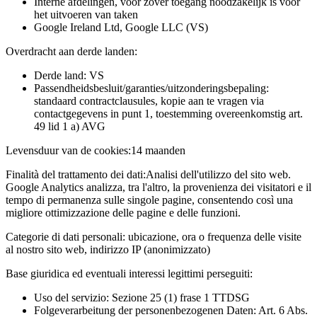
Interne afdelingen, voor zover toegang noodzakelijk is voor
het uitvoeren van taken
Google Ireland Ltd, Google LLC (VS)
Overdracht aan derde landen:
Derde land: VS
Passendheidsbesluit/garanties/uitzonderingsbepaling:
standaard contractclausules, kopie aan te vragen via
contactgegevens in punt 1, toestemming overeenkomstig art.
49 lid 1 a) AVG
Levensduur van de cookies:
14 maanden
Finalità del trattamento dei dati:
Analisi dell'utilizzo del sito web.
Google Analytics analizza, tra l'altro, la provenienza dei visitatori e il
tempo di permanenza sulle singole pagine, consentendo così una
migliore ottimizzazione delle pagine e delle funzioni.
Categorie di dati personali:
ubicazione, ora o frequenza delle visite
al nostro sito web, indirizzo IP (anonimizzato)
Base giuridica ed eventuali interessi legittimi perseguiti:
Uso del servizio: Sezione 25 (1) frase 1 TTDSG
Folgeverarbeitung der personenbezogenen Daten: Art. 6 Abs.