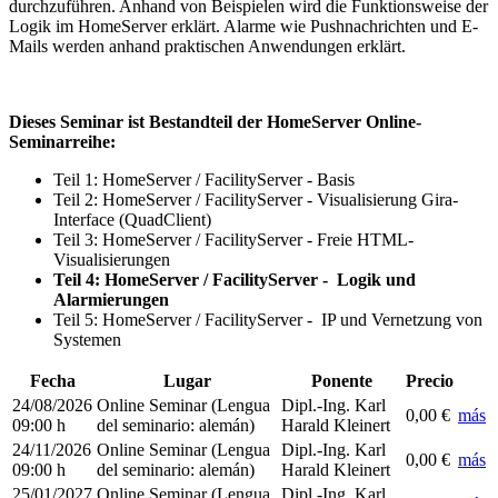
durchzuführen. Anhand von Beispielen wird die Funktionsweise der
Logik im HomeServer erklärt. Alarme wie Pushnachrichten und E-
Mails werden anhand praktischen Anwendungen erklärt.
Dieses Seminar ist Bestandteil der HomeServer Online-
Seminarreihe:
Teil 1: HomeServer / FacilityServer - Basis
Teil 2: HomeServer / FacilityServer - Visualisierung Gira-
Interface (QuadClient)
Teil 3: HomeServer / FacilityServer - Freie HTML-
Visualisierungen
Teil 4: HomeServer / FacilityServer - Logik und
Alarmierungen
Teil 5: HomeServer / FacilityServer - IP und Vernetzung von
Systemen
Fecha
Lugar
Ponente
Precio
24/08/2026
Online Seminar
(Lengua
Dipl.-Ing. Karl
0,00 €
más
09:00 h
del seminario
:
alemán)
Harald Kleinert
24/11/2026
Online Seminar
(Lengua
Dipl.-Ing. Karl
0,00 €
más
09:00 h
del seminario
:
alemán)
Harald Kleinert
25/01/2027
Online Seminar
(Lengua
Dipl.-Ing. Karl