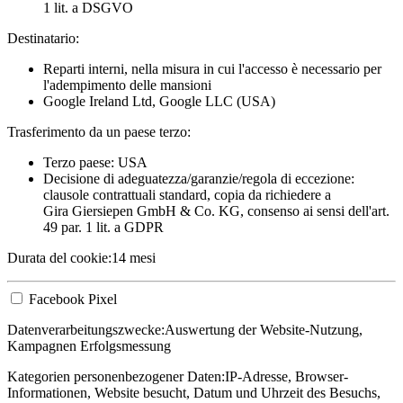
1 lit. a DSGVO
Destinatario:
Reparti interni, nella misura in cui l'accesso è necessario per
l'adempimento delle mansioni
Google Ireland Ltd, Google LLC (USA)
Trasferimento da un paese terzo:
Terzo paese: USA
Decisione di adeguatezza/garanzie/regola di eccezione:
clausole contrattuali standard, copia da richiedere a
Gira Giersiepen GmbH & Co. KG
, consenso ai sensi dell'art.
49 par. 1 lit. a GDPR
Durata del cookie:
14 mesi
Facebook Pixel
Datenverarbeitungszwecke:
Auswertung der Website-Nutzung,
Kampagnen Erfolgsmessung
Kategorien personenbezogener Daten:
IP-Adresse, Browser-
Informationen, Website besucht, Datum und Uhrzeit des Besuchs,