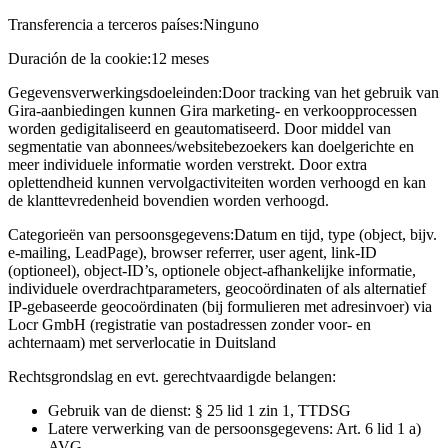
Transferencia a terceros países:
Ninguno
Duración de la cookie:
12 meses
Gegevensverwerkingsdoeleinden:
Door tracking van het gebruik van
Gira-aanbiedingen kunnen Gira marketing- en verkoopprocessen
worden gedigitaliseerd en geautomatiseerd. Door middel van
segmentatie van abonnees/websitebezoekers kan doelgerichte en
meer individuele informatie worden verstrekt. Door extra
oplettendheid kunnen vervolgactiviteiten worden verhoogd en kan
de klanttevredenheid bovendien worden verhoogd.
Categorieën van persoonsgegevens:
Datum en tijd, type (object, bijv.
e-mailing, LeadPage), browser referrer, user agent, link-ID
(optioneel), object-ID’s, optionele object-afhankelijke informatie,
individuele overdrachtparameters, geocoördinaten of als alternatief
IP-gebaseerde geocoördinaten (bij formulieren met adresinvoer) via
Locr GmbH (registratie van postadressen zonder voor- en
achternaam) met serverlocatie in Duitsland
Rechtsgrondslag en evt. gerechtvaardigde belangen:
Gebruik van de dienst: § 25 lid 1 zin 1, TTDSG
Latere verwerking van de persoonsgegevens: Art. 6 lid 1 a)
AVG