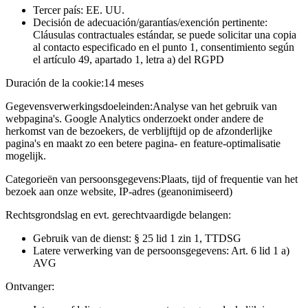
Tercer país: EE. UU.
Decisión de adecuación/garantías/exención pertinente:
Cláusulas contractuales estándar, se puede solicitar una copia
al contacto especificado en el punto 1, consentimiento según
el artículo 49, apartado 1, letra a) del RGPD
Duración de la cookie:
14 meses
Gegevensverwerkingsdoeleinden:
Analyse van het gebruik van
webpagina's. Google Analytics onderzoekt onder andere de
herkomst van de bezoekers, de verblijftijd op de afzonderlijke
pagina's en maakt zo een betere pagina- en feature-optimalisatie
mogelijk.
Categorieën van persoonsgegevens:
Plaats, tijd of frequentie van het
bezoek aan onze website, IP-adres (geanonimiseerd)
Rechtsgrondslag en evt. gerechtvaardigde belangen:
Gebruik van de dienst: § 25 lid 1 zin 1, TTDSG
Latere verwerking van de persoonsgegevens: Art. 6 lid 1 a)
AVG
Ontvanger: