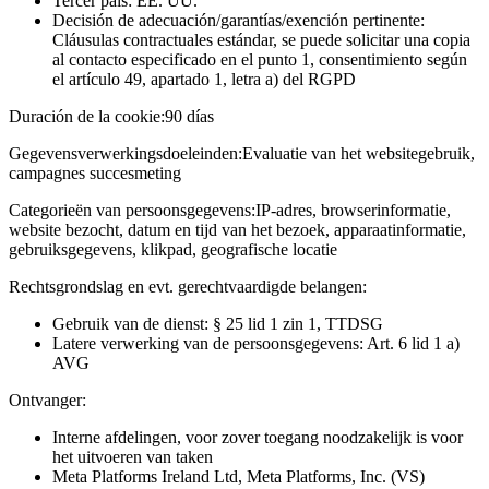
Tercer país: EE. UU.
Decisión de adecuación/garantías/exención pertinente:
Cláusulas contractuales estándar, se puede solicitar una copia
al contacto especificado en el punto 1, consentimiento según
el artículo 49, apartado 1, letra a) del RGPD
Duración de la cookie:
90 días
Gegevensverwerkingsdoeleinden:
Evaluatie van het websitegebruik,
campagnes succesmeting
Categorieën van persoonsgegevens:
IP-adres, browserinformatie,
website bezocht, datum en tijd van het bezoek, apparaatinformatie,
gebruiksgegevens, klikpad, geografische locatie
Rechtsgrondslag en evt. gerechtvaardigde belangen:
Gebruik van de dienst: § 25 lid 1 zin 1, TTDSG
Latere verwerking van de persoonsgegevens: Art. 6 lid 1 a)
AVG
Ontvanger:
Interne afdelingen, voor zover toegang noodzakelijk is voor
het uitvoeren van taken
Meta Platforms Ireland Ltd, Meta Platforms, Inc. (VS)