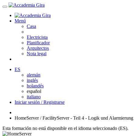
Menú
Casa
Electricista
Planificador
Arquitectos
Nota legal
ES
alemán
inglés
holandés
español
italiano
Iniciar sesión / Registrarse
HomeServer / FacilityServer - Teil 4 - Logik und Alarmierung
Esta formación no está disponible en el idioma seleccionado (ES).