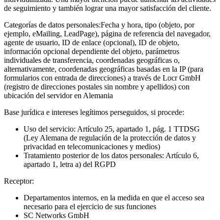
de seguimiento y también lograr una mayor satisfacción del cliente.
Categorías de datos personales:
Fecha y hora, tipo (objeto, por
ejemplo, eMailing, LeadPage), página de referencia del navegador,
agente de usuario, ID de enlace (opcional), ID de objeto,
información opcional dependiente del objeto, parámetros
individuales de transferencia, coordenadas geográficas o,
alternativamente, coordenadas geográficas basadas en la IP (para
formularios con entrada de direcciones) a través de Locr GmbH
(registro de direcciones postales sin nombre y apellidos) con
ubicación del servidor en Alemania
Base jurídica e intereses legítimos perseguidos, si procede:
Uso del servicio: Artículo 25, apartado 1, pág. 1 TTDSG
(Ley Alemana de regulación de la protección de datos y
privacidad en telecomunicaciones y medios)
Tratamiento posterior de los datos personales: Artículo 6,
apartado 1, letra a) del RGPD
Receptor:
Departamentos internos, en la medida en que el acceso sea
necesario para el ejercicio de sus funciones
SC Networks GmbH