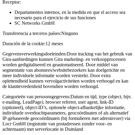
Receptor:
Departamentos internos, en la medida en que el acceso sea
necesario para el ejercicio de sus funciones
SC Networks GmbH
Transferencia a terceros países:
Ninguno
Duración de la cookie:
12 meses
Gegevensverwerkingsdoeleinden:
Door tracking van het gebruik van
Gira-aanbiedingen kunnen Gira marketing- en verkoopprocessen
worden gedigitaliseerd en geautomatiseerd. Door middel van
segmentatie van abonnees/websitebezoekers kan doelgerichte en
meer individuele informatie worden verstrekt. Door extra
oplettendheid kunnen vervolgactiviteiten worden verhoogd en kan
de klanttevredenheid bovendien worden verhoogd.
Categorieën van persoonsgegevens:
Datum en tijd, type (object, bijv.
e-mailing, LeadPage), browser referrer, user agent, link-ID
(optioneel), object-ID’s, optionele object-afhankelijke informatie,
individuele overdrachtparameters, geocoördinaten of als alternatief
IP-gebaseerde geocoördinaten (bij formulieren met adresinvoer) via
Locr GmbH (registratie van postadressen zonder voor- en
achternaam) met serverlocatie in Duitsland