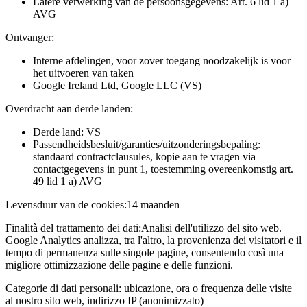
Latere verwerking van de persoonsgegevens: Art. 6 lid 1 a)
AVG
Ontvanger:
Interne afdelingen, voor zover toegang noodzakelijk is voor
het uitvoeren van taken
Google Ireland Ltd, Google LLC (VS)
Overdracht aan derde landen:
Derde land: VS
Passendheidsbesluit/garanties/uitzonderingsbepaling:
standaard contractclausules, kopie aan te vragen via
contactgegevens in punt 1, toestemming overeenkomstig art.
49 lid 1 a) AVG
Levensduur van de cookies:
14 maanden
Finalità del trattamento dei dati:
Analisi dell'utilizzo del sito web.
Google Analytics analizza, tra l'altro, la provenienza dei visitatori e il
tempo di permanenza sulle singole pagine, consentendo così una
migliore ottimizzazione delle pagine e delle funzioni.
Categorie di dati personali:
ubicazione, ora o frequenza delle visite
al nostro sito web, indirizzo IP (anonimizzato)