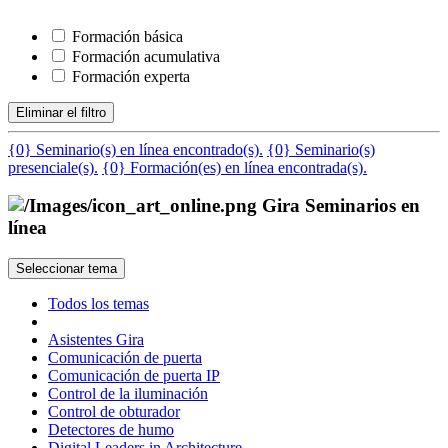
Formación básica
Formación acumulativa
Formación experta
Eliminar el filtro
{0} Seminario(s) en línea encontrado(s).
{0} Seminario(s)
presenciale(s).
{0} Formación(es) en línea encontrada(s).
Gira Seminarios en
línea
Seleccionar tema
Todos los temas
Asistentes Gira
Comunicación de puerta
Comunicación de puerta IP
Control de la iluminación
Control de obturador
Detectores de humo
Digital Leaders in Architecture