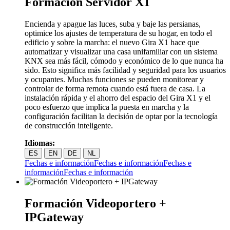
Formación Servidor X1
Encienda y apague las luces, suba y baje las persianas,
optimice los ajustes de temperatura de su hogar, en todo el
edificio y sobre la marcha: el nuevo Gira X1 hace que
automatizar y visualizar una casa unifamiliar con un sistema
KNX sea más fácil, cómodo y económico de lo que nunca ha
sido. Esto significa más facilidad y seguridad para los usuarios
y ocupantes. Muchas funciones se pueden monitorear y
controlar de forma remota cuando está fuera de casa. La
instalación rápida y el ahorro del espacio del Gira X1 y el
poco esfuerzo que implica la puesta en marcha y la
configuración facilitan la decisión de optar por la tecnología
de construcción inteligente.
Idiomas:
ES
EN
DE
NL
Fechas e información
Fechas e información
Fechas e
información
Fechas e información
Formación Videoportero +
IPGateway