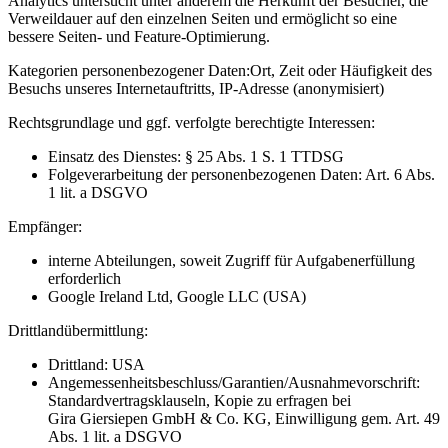
Analytics untersucht unter anderem die Herkunft der Besucher, die
Verweildauer auf den einzelnen Seiten und ermöglicht so eine
bessere Seiten- und Feature-Optimierung.
Kategorien personenbezogener Daten:
Ort, Zeit oder Häufigkeit des
Besuchs unseres Internetauftritts, IP-Adresse (anonymisiert)
Rechtsgrundlage und ggf. verfolgte berechtigte Interessen:
Einsatz des Dienstes: § 25 Abs. 1 S. 1 TTDSG
Folgeverarbeitung der personenbezogenen Daten: Art. 6 Abs.
1 lit. a DSGVO
Empfänger:
interne Abteilungen, soweit Zugriff für Aufgabenerfüllung
erforderlich
Google Ireland Ltd, Google LLC (USA)
Drittlandübermittlung:
Drittland: USA
Angemessenheitsbeschluss/Garantien/Ausnahmevorschrift:
Standardvertragsklauseln, Kopie zu erfragen bei
Gira Giersiepen GmbH & Co. KG
, Einwilligung gem. Art. 49
Abs. 1 lit. a DSGVO