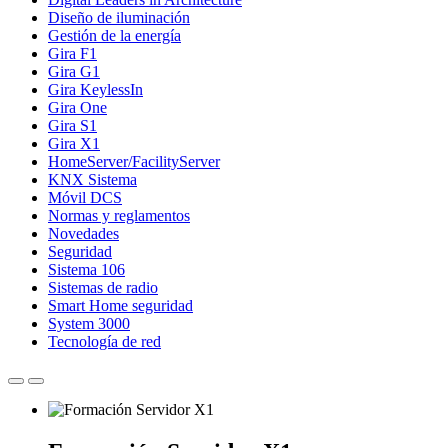
Diseño de iluminación
Gestión de la energía
Gira F1
Gira G1
Gira KeylessIn
Gira One
Gira S1
Gira X1
HomeServer/FacilityServer
KNX Sistema
Móvil DCS
Normas y reglamentos
Novedades
Seguridad
Sistema 106
Sistemas de radio
Smart Home seguridad
System 3000
Tecnología de red