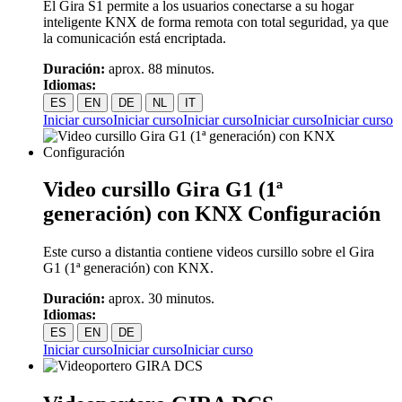
El Gira S1 permite a los usuarios conectarse a su hogar
inteligente KNX de forma remota con total seguridad, ya que
la comunicación está encriptada.
Duración:
aprox. 88 minutos.
Idiomas:
ES
EN
DE
NL
IT
Iniciar curso
Iniciar curso
Iniciar curso
Iniciar curso
Iniciar curso
Video cursillo Gira G1 (1ª
generación) con KNX Configuración
Este curso a distantia contiene videos cursillo sobre el Gira
G1 (1ª generación) con KNX.
Duración:
aprox. 30 minutos.
Idiomas:
ES
EN
DE
Iniciar curso
Iniciar curso
Iniciar curso