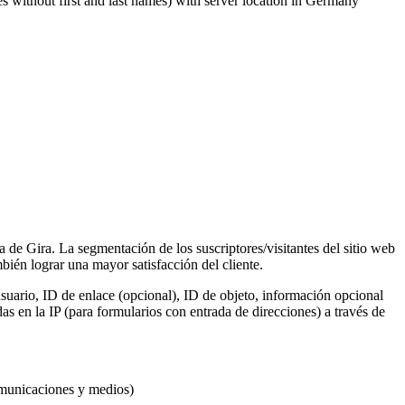
s without first and last names) with server location in Germany
a de Gira. La segmentación de los suscriptores/visitantes del sitio web
ién lograr una mayor satisfacción del cliente.
suario, ID de enlace (opcional), ID de objeto, información opcional
s en la IP (para formularios con entrada de direcciones) a través de
omunicaciones y medios)