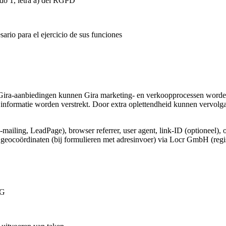
ado 1, letra a) del RGPD
ario para el ejercicio de sus funciones
Gira-aanbiedingen kunnen Gira marketing- en verkoopprocessen worden
informatie worden verstrekt. Door extra oplettendheid kunnen vervolg
e-mailing, LeadPage), browser referrer, user agent, link-ID (optioneel), 
e geocoördinaten (bij formulieren met adresinvoer) via Locr GmbH (regi
VG