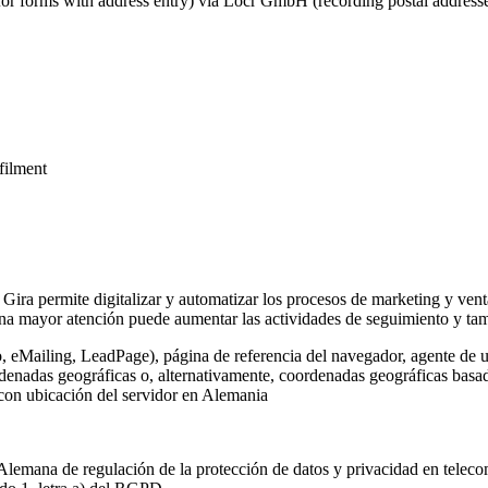
for forms with address entry) via Locr GmbH (recording postal addresse
lfilment
 Gira permite digitalizar y automatizar los procesos de marketing y vent
na mayor atención puede aumentar las actividades de seguimiento y tamb
o, eMailing, LeadPage), página de referencia del navegador, agente de u
rdenadas geográficas o, alternativamente, coordenadas geográficas basada
 con ubicación del servidor en Alemania
Alemana de regulación de la protección de datos y privacidad en telec