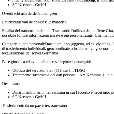
Interne afdelingen, voor zover toegang noodzakelijk is voor he
SC Networks GmbH
Overdracht aan derde landen:
geen
Levensduur van de cookies:
12 maanden
Finalità del trattamento dei dati:
Tracciando l'utilizzo delle offerte Gira
possibile fornire informazioni mirate e più personalizzate. Una maggior
Categorie di dati personali:
Data e ora, tipo (oggetto, ad es. eMailing, 
di trasferimento individuali, geocoordinate o in alternativa geocoordi
localizzazione del server Germania
Base giuridica ed eventuali interessi legittimi perseguiti:
Utilizzo del servizio: § 25 (1) frase 1 TTDSG
Trattamento successivo dei dati personali: Art. 6 comma 1 lit.
Destinatario:
Dipartimenti interni, nella misura in cui l'accesso è necessario 
SC Networks GmbH
Trasferimento da un paese terzo:
nessuno