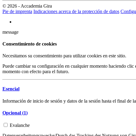
© 2026 - Accademia Gira
Pie de imprenta
Indicaciones acerca de la protección de datos
Configu
message
Consentimiento de cookies
Necesitamos su consentimiento para utilizar cookies en este sitio.
Puede cambiar su configuración en cualquier momento haciendo clic en
momento con efecto para el futuro.
Esencial
Información de inicio de sesión y datos de la sesión hasta el final de la
Opcional (
1
)
Evalanche
Datenverarbeitungszwecke:
Durch das Tracking der Nutzung von Gira 