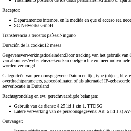
Tratamiento posterior de los datos personales: Artículo 6, apart
Receptor:
Departamentos internos, en la medida en que el acceso sea neces
SC Networks GmbH
Transferencia a terceros países:
Ninguno
Duración de la cookie:
12 meses
Gegevensverwerkingsdoeleinden:
Door tracking van het gebruik van 
van abonnees/websitebezoekers kan doelgerichte en meer individuele 
worden verhoogd.
Categorieën van persoonsgegevens:
Datum en tijd, type (object, bijv. 
overdrachtparameters, geocoördinaten of als alternatief IP-gebaseerd
serverlocatie in Duitsland
Rechtsgrondslag en evt. gerechtvaardigde belangen:
Gebruik van de dienst: § 25 lid 1 zin 1, TTDSG
Latere verwerking van de persoonsgegevens: Art. 6 lid 1 a) A
Ontvanger: