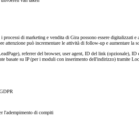
t uitvoeren van taken
, i processi di marketing e vendita di Gira possono essere digitalizzati e
e attenzione può incrementare le attività di follow-up e aumentare la so
LeadPage), referrer del browser, user agent, ID del link (opzionale), ID 
nate basate su IP (per i moduli con inserimento dell'indirizzo) tramite 
 a GDPR
per l'adempimento di compiti