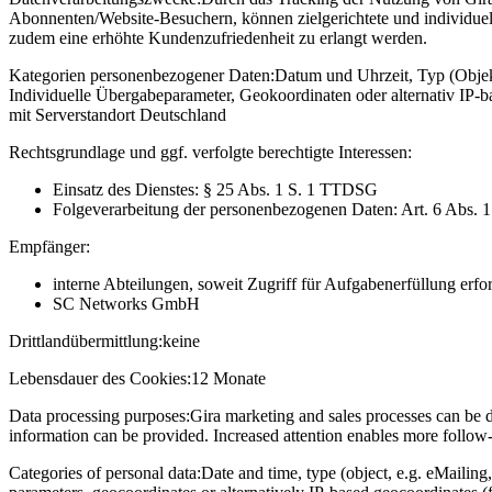
Abonnenten/Website-Besuchern, können zielgerichtete und individuel
zudem eine erhöhte Kundenzufriedenheit zu erlangt werden.
Kategorien personenbezogener Daten:
Datum und Uhrzeit, Typ (Objekt
Individuelle Übergabeparameter, Geokoordinaten oder alternativ IP
mit Serverstandort Deutschland
Rechtsgrundlage und ggf. verfolgte berechtigte Interessen:
Einsatz des Dienstes: § 25 Abs. 1 S. 1 TTDSG
Folgeverarbeitung der personenbezogenen Daten: Art. 6 Abs. 
Empfänger:
interne Abteilungen, soweit Zugriff für Aufgabenerfüllung erfor
SC Networks GmbH
Drittlandübermittlung:
keine
Lebensdauer des Cookies:
12 Monate
Data processing purposes:
Gira marketing and sales processes can be d
information can be provided. Increased attention enables more follow-u
Categories of personal data:
Date and time, type (object, e.g. eMailing,