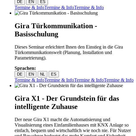
DE
EN
ES
Termine & Info
Termine & Info
Termine & Info
Gira Türkommunikation -
Basisschulung
Dieses Seminar erleichtert Ihnen den Einstieg in die Gira
Türkommunikationswelt (Planung, Installation und
Parametrierung).
Sprachen:
DE
EN
NL
ES
Termine & Info
Termine & Info
Termine & Info
Termine & Info
Gira X1 - Der Grundstein für das
intelligente Zuhause
Der neue Gira X1 macht die Automatisierung und
Visualisierung eines Einfamilienhauses mit KNX Anlage so
einfach, bequem und wirtschaftlich wie noch nie. Für Nutzer
und Bewohner bedeutet das mehr Komfort und Sicherheit.