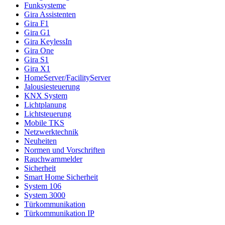
Funksysteme
Gira Assistenten
Gira F1
Gira G1
Gira KeylessIn
Gira One
Gira S1
Gira X1
HomeServer/FacilityServer
Jalousiesteuerung
KNX System
Lichtplanung
Lichtsteuerung
Mobile TKS
Netzwerktechnik
Neuheiten
Normen und Vorschriften
Rauchwarnmelder
Sicherheit
Smart Home Sicherheit
System 106
System 3000
Türkommunikation
Türkommunikation IP