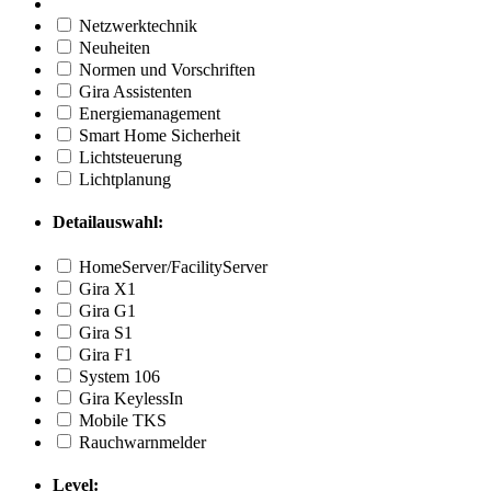
Netzwerktechnik
Neuheiten
Normen und Vorschriften
Gira Assistenten
Energiemanagement
Smart Home Sicherheit
Lichtsteuerung
Lichtplanung
Detailauswahl:
HomeServer/FacilityServer
Gira X1
Gira G1
Gira S1
Gira F1
System 106
Gira KeylessIn
Mobile TKS
Rauchwarnmelder
Level: