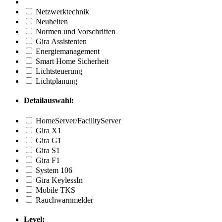
Netzwerktechnik
Neuheiten
Normen und Vorschriften
Gira Assistenten
Energiemanagement
Smart Home Sicherheit
Lichtsteuerung
Lichtplanung
Detailauswahl:
HomeServer/FacilityServer
Gira X1
Gira G1
Gira S1
Gira F1
System 106
Gira KeylessIn
Mobile TKS
Rauchwarnmelder
Level: