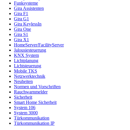
Funksysteme
Gira Assistenten
Gira F1
Gira G1
Gira KeylessIn
Gira One
Gira S1
Gira X1
HomeServer/FacilityServer
Jalousiesteuerung
KNX System
Lichtplanung
Lichtsteuerung
Mobile TKS
Netzwerktechnik
Neuheiten
Normen und Vorschriften
Rauchwarnmelder
Sicherheit
Smart Home Sicherheit
System 106
System 3000
Türkommunikation
Türkommunikation IP