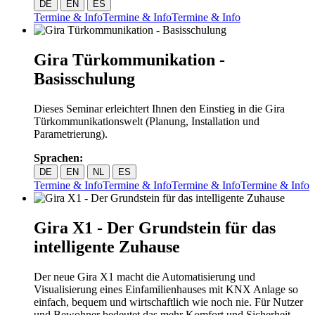
DE
EN
ES
Termine & Info
Termine & Info
Termine & Info
Gira Türkommunikation -
Basisschulung
Dieses Seminar erleichtert Ihnen den Einstieg in die Gira
Türkommunikationswelt (Planung, Installation und
Parametrierung).
Sprachen:
DE
EN
NL
ES
Termine & Info
Termine & Info
Termine & Info
Termine & Info
Gira X1 - Der Grundstein für das
intelligente Zuhause
Der neue Gira X1 macht die Automatisierung und
Visualisierung eines Einfamilienhauses mit KNX Anlage so
einfach, bequem und wirtschaftlich wie noch nie. Für Nutzer
und Bewohner bedeutet das mehr Komfort und Sicherheit.