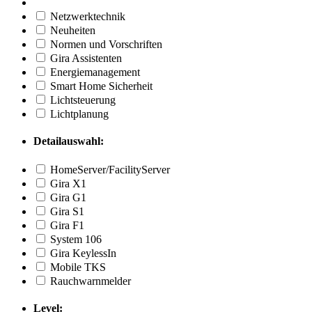
Netzwerktechnik
Neuheiten
Normen und Vorschriften
Gira Assistenten
Energiemanagement
Smart Home Sicherheit
Lichtsteuerung
Lichtplanung
Detailauswahl:
HomeServer/FacilityServer
Gira X1
Gira G1
Gira S1
Gira F1
System 106
Gira KeylessIn
Mobile TKS
Rauchwarnmelder
Level: