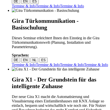
DE
EN
ES
Termine & Info
Termine & Info
Termine & Info
Gira Türkommunikation -
Basisschulung
Dieses Seminar erleichtert Ihnen den Einstieg in die Gira
Türkommunikationswelt (Planung, Installation und
Parametrierung).
Sprachen:
DE
EN
NL
ES
Termine & Info
Termine & Info
Termine & Info
Termine & Info
Gira X1 - Der Grundstein für das
intelligente Zuhause
Der neue Gira X1 macht die Automatisierung und
Visualisierung eines Einfamilienhauses mit KNX Anlage so
einfach, bequem und wirtschaftlich wie noch nie. Für Nutzer
und Bewohner bedeutet das mehr Komfort und Sicherheit.