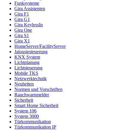
Funksysteme
Gira Assistenten
Gira F1
Gira G1
Gira KeylessIn
Gira One
Gira S1
Gira X1
HomeServer/FacilityServer
Jalousiesteuerung
KNX System
Lichtplanung
Lichtsteuerung
Mobile TKS
Netzwerktechnik
Neuheiten
Normen und Vorschriften
Rauchwarnmelder
Sicherheit
Smart Home Sicherheit
System 106
System 3000
Türkommunikation
Türkommunikation IP