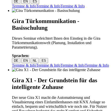
DE
EN
ES
Termine & Info
Termine & Info
Termine & Info
Gira Türkommunikation -
Basisschulung
Dieses Seminar erleichtert Ihnen den Einstieg in die Gira
Türkommunikationswelt (Planung, Installation und
Parametrierung).
Sprachen:
DE
EN
NL
ES
Termine & Info
Termine & Info
Termine & Info
Termine & Info
Gira X1 - Der Grundstein für das
intelligente Zuhause
Der neue Gira X1 macht die Automatisierung und
Visualisierung eines Einfamilienhauses mit KNX Anlage so
einfach, bequem und wirtschaftlich wie noch nie. Für Nutzer
und Bewohner bedeutet das mehr Komfort und Sicherheit.