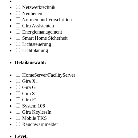
Netzwerktechnik
Neuheiten
Normen und Vorschriften
Gira Assistenten
Energiemanagement
Smart Home Sicherheit
Lichtsteuerung
Lichtplanung
Detailauswahl:
HomeServer/FacilityServer
Gira X1
Gira G1
Gira S1
Gira F1
System 106
Gira KeylessIn
Mobile TKS
Rauchwarnmelder
Level: