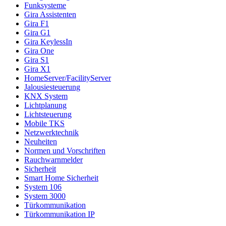
Funksysteme
Gira Assistenten
Gira F1
Gira G1
Gira KeylessIn
Gira One
Gira S1
Gira X1
HomeServer/FacilityServer
Jalousiesteuerung
KNX System
Lichtplanung
Lichtsteuerung
Mobile TKS
Netzwerktechnik
Neuheiten
Normen und Vorschriften
Rauchwarnmelder
Sicherheit
Smart Home Sicherheit
System 106
System 3000
Türkommunikation
Türkommunikation IP