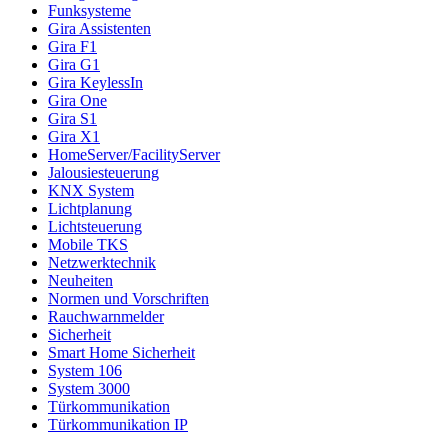
Funksysteme
Gira Assistenten
Gira F1
Gira G1
Gira KeylessIn
Gira One
Gira S1
Gira X1
HomeServer/FacilityServer
Jalousiesteuerung
KNX System
Lichtplanung
Lichtsteuerung
Mobile TKS
Netzwerktechnik
Neuheiten
Normen und Vorschriften
Rauchwarnmelder
Sicherheit
Smart Home Sicherheit
System 106
System 3000
Türkommunikation
Türkommunikation IP