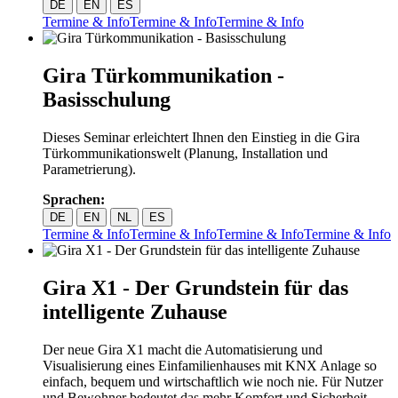
DE
EN
ES
Termine & Info
Termine & Info
Termine & Info
Gira Türkommunikation -
Basisschulung
Dieses Seminar erleichtert Ihnen den Einstieg in die Gira
Türkommunikationswelt (Planung, Installation und
Parametrierung).
Sprachen:
DE
EN
NL
ES
Termine & Info
Termine & Info
Termine & Info
Termine & Info
Gira X1 - Der Grundstein für das
intelligente Zuhause
Der neue Gira X1 macht die Automatisierung und
Visualisierung eines Einfamilienhauses mit KNX Anlage so
einfach, bequem und wirtschaftlich wie noch nie. Für Nutzer
und Bewohner bedeutet das mehr Komfort und Sicherheit.