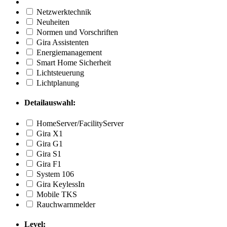
Netzwerktechnik
Neuheiten
Normen und Vorschriften
Gira Assistenten
Energiemanagement
Smart Home Sicherheit
Lichtsteuerung
Lichtplanung
Detailauswahl:
HomeServer/FacilityServer
Gira X1
Gira G1
Gira S1
Gira F1
System 106
Gira KeylessIn
Mobile TKS
Rauchwarnmelder
Level: